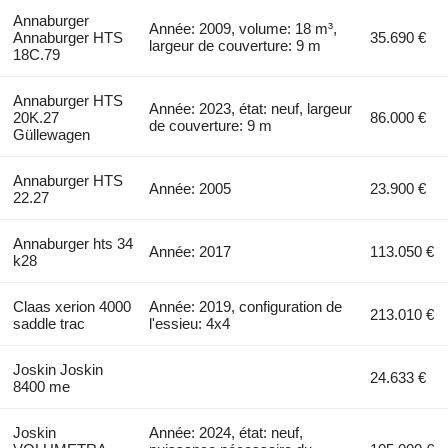
Annaburger
Année: 2009, volume: 18 m³,
Annaburger HTS
35.690 €
largeur de couverture: 9 m
18C.79
Annaburger HTS
Année: 2023, état: neuf, largeur
20K.27
86.000 €
de couverture: 9 m
Güllewagen
Annaburger HTS
Année: 2005
23.900 €
22.27
Annaburger hts 34
Année: 2017
113.050 €
k28
Claas xerion 4000
Année: 2019, configuration de
213.010 €
saddle trac
l'essieu: 4x4
Joskin Joskin
24.633 €
8400 me
Joskin
Année: 2024, état: neuf,