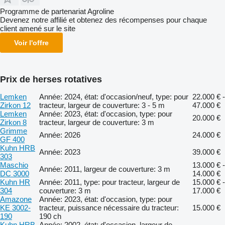
Programme de partenariat Agroline
Devenez notre affilié et obtenez des récompenses pour chaque
client amené sur le site
Voir l'offre
Prix de herses rotatives
Lemken
Année: 2024, état: d'occasion/neuf, type: pour
22.000 € -
Zirkon 12
tracteur, largeur de couverture: 3 - 5 m
47.000 €
Lemken
Année: 2023, état: d'occasion, type: pour
20.000 €
Zirkon 8
tracteur, largeur de couverture: 3 m
Grimme
Année: 2026
24.000 €
GF 400
Kuhn HRB
Année: 2023
39.000 €
303
Maschio
13.000 € -
Année: 2011, largeur de couverture: 3 m
DC 3000
14.000 €
Kuhn HR
Année: 2011, type: pour tracteur, largeur de
15.000 € -
304
couverture: 3 m
17.000 €
Amazone
Année: 2023, état: d'occasion, type: pour
KE 3002-
tracteur, puissance nécessaire du tracteur:
15.000 €
190
190 ch
Kuhn HRB
Année: 2002, état: d'occasion, largeur de