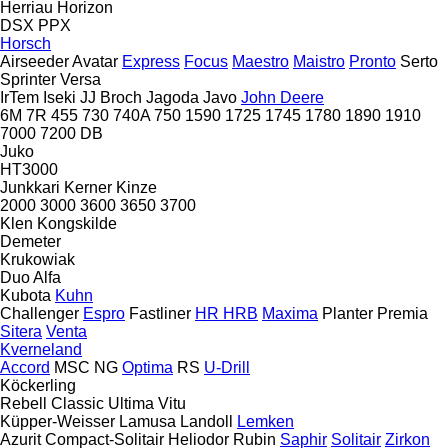
Herriau
Horizon
DSX
PPX
Horsch
Airseeder
Avatar
Express
Focus
Maestro
Maistro
Pronto
Serto
Sprinter
Versa
IrTem
Iseki
JJ Broch
Jagoda
Javo
John Deere
6M
7R
455
730
740A
750
1590
1725
1745
1780
1890
1910
7000
7200
DB
Juko
HT3000
Junkkari
Kerner
Kinze
2000
3000
3600
3650
3700
Klen
Kongskilde
Demeter
Krukowiak
Duo Alfa
Kubota
Kuhn
Challenger
Espro
Fastliner
HR
HRB
Maxima
Planter
Premia
Sitera
Venta
Kverneland
Accord
MSC
NG
Optima
RS
U-Drill
Köckerling
Rebell Classic
Ultima
Vitu
Küpper-Weisser
Lamusa
Landoll
Lemken
Azurit
Compact-Solitair
Heliodor
Rubin
Saphir
Solitair
Zirkon