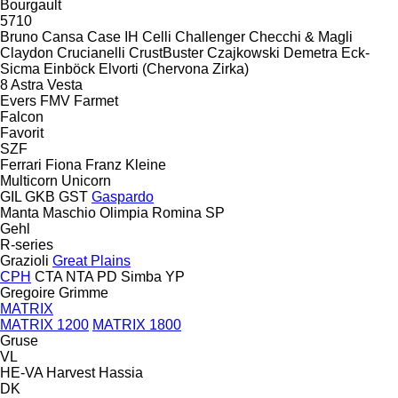
Bourgault
5710
Bruno
Cansa
Case IH
Celli
Challenger
Checchi & Magli
Claydon
Crucianelli
CrustBuster
Czajkowski
Demetra
Eck-
Sicma
Einböck
Elvorti (Chervona Zirka)
8
Astra
Vesta
Evers
FMV
Farmet
Falcon
Favorit
SZF
Ferrari
Fiona
Franz Kleine
Multicorn
Unicorn
GIL
GKB
GST
Gaspardo
Manta
Maschio
Olimpia
Romina
SP
Gehl
R-series
Grazioli
Great Plains
CPH
CTA
NTA
PD
Simba
YP
Gregoire
Grimme
MATRIX
MATRIX 1200
MATRIX 1800
Gruse
VL
HE-VA
Harvest
Hassia
DK