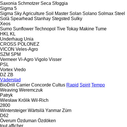
Saxonia
Schmotzer
Seca
Sfoggia
Sigma 5
Sigma
Sky Agriculture
Soil Master
Solan
Solano
Solmax Steel
Solà
Spearhead
Stanhay
Stegsted
Sulky
Xeos
Sumo
Sunflower
Technopol
Tive
Tokay Makine
Tume
HKL
KL
Underhaug
Unia
CROSS
POLONEZ
VICON
Veles-Agro
SZM
SPM
Vermeer
Vi-Agro
Vigolo
Visser
PSL
Vortex
Vredo
DZ
ZB
Väderstad
BioDrill
Carrier
Concorde
Cultus
Rapid
Spirit
Tempo
Weaving
Weremczuk
Patryk
Wiesław Królik
Wil-Rich
2800
Wintersteiger
Wärtsilä
Yanmar
Zürn
D62
Överum
Özduman
Özdöken
tout afficher