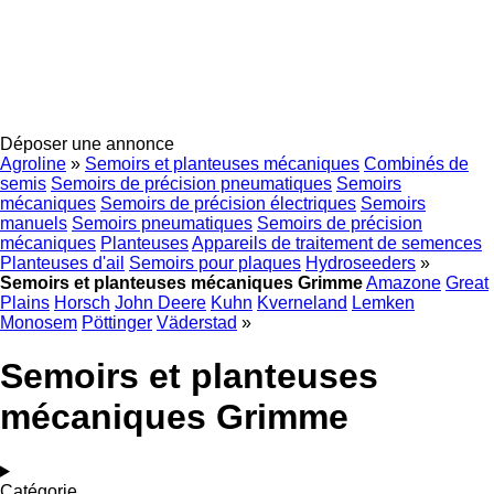
Déposer une annonce
Agroline
»
Semoirs et planteuses mécaniques
Combinés de
semis
Semoirs de précision pneumatiques
Semoirs
mécaniques
Semoirs de précision électriques
Semoirs
manuels
Semoirs pneumatiques
Semoirs de précision
mécaniques
Planteuses
Appareils de traitement de semences
Planteuses d'ail
Semoirs pour plaques
Hydroseeders
»
Semoirs et planteuses mécaniques Grimme
Amazone
Great
Plains
Horsch
John Deere
Kuhn
Kverneland
Lemken
Monosem
Pöttinger
Väderstad
»
Semoirs et planteuses
mécaniques Grimme
Catégorie