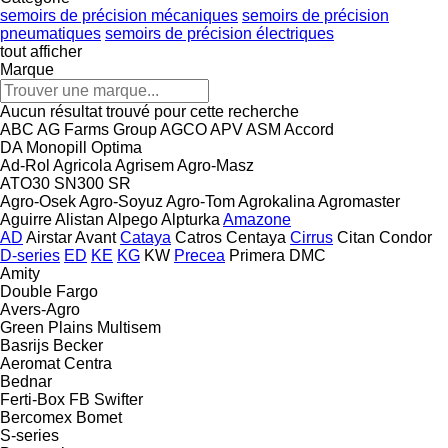
semoirs de précision mécaniques
semoirs de précision
pneumatiques
semoirs de précision électriques
tout afficher
Marque
Aucun résultat trouvé pour cette recherche
ABC
AG Farms Group
AGCO
APV
ASM
Accord
DA
Monopill
Optima
Ad-Rol
Agricola
Agrisem
Agro-Masz
ATO30
SN300
SR
Agro-Osek
Agro-Soyuz
Agro-Tom
Agrokalina
Agromaster
Aguirre
Alistan
Alpego
Alpturka
Amazone
AD
Airstar
Avant
Cataya
Catros
Centaya
Cirrus
Citan
Condor
D-series
ED
KE
KG
KW
Precea
Primera DMC
Amity
Double
Fargo
Avers-Agro
Green Plains
Multisem
Basrijs
Becker
Aeromat
Centra
Bednar
Ferti-Box FB
Swifter
Bercomex
Bomet
S-series