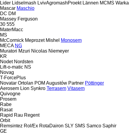
Lider
Lidselmash
LvivAgromashProekt
Lännen
MCMS Warka
Mascar
Maschio
DC
DM
Massey Ferguson
30
555
MaterMacc
MS
McCormick
Meprozet
Mishel
Monosem
MECA
NG
Muratori
Mzuri
Nicolas
Niemeyer
KR
Nodet
Nordsten
Lift-o-matic
NS
Novag
T-ForcePlus
Novatar
Ortolan
POM Augustów
Partner
Pöttinger
Aerosem
Lion
Synkro
Terrasem
Vitasem
Quivogne
Prosem
Rabe
Rasat
Rapid
Rau
Regent
Orbit
Remsintez
Rol/Ex
RotaDairon
SLY
SMS
Samco
Saphir
GE