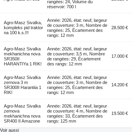
rangées: 24, Volume du
réservoir: 700 l
Année: 2026, état: neuf, largeur
Agro-Masz Sivalka,
de couverture: 3 m, Nombre de
kompleks pid traktor
28.500 €
rangées: 25, Écartement des
na 100 k.s.!!!
rangs: 12 mm
Agro-Masz Sivalka
Année: 2026, état: neuf, largeur
mekhanichna nova
de couverture: 3,5 m, Nombre
17.000 €
SR350II
de rangées: 29, Écartement
HARANTIYa 1 RIK!
des rangs: 12 mm
Agro-Masz Sivalka
Année: 2026, état: neuf, largeur
zernova 3 m
de couverture: 3 m, Nombre de
14.200 €
SR300II Harantiia 1
rangées: 25, Écartement des
RIK!
rangs: 12 mm
Agro-Masz Sivalka
Année: 2026, état: neuf, largeur
zernova
de couverture: 4 m, Nombre de
19.500 €
mekhanichna nova
rangées: 33, Écartement des
SR400 II Amazone
rangs: 125 mm
Voir aussi