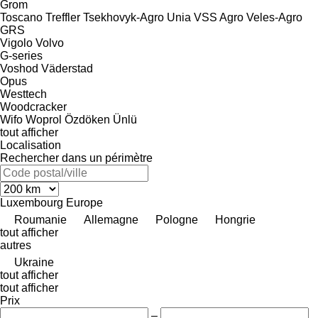
Grom
Toscano
Treffler
Tsekhovyk-Agro
Unia
VSS Agro
Veles-Agro
GRS
Vigolo
Volvo
G-series
Voshod
Väderstad
Opus
Westtech
Woodcracker
Wifo
Woprol
Özdöken
Ünlü
tout afficher
Localisation
Rechercher dans un périmètre
Luxembourg
Europe
Roumanie
Allemagne
Pologne
Hongrie
tout afficher
autres
Ukraine
tout afficher
tout afficher
Prix
–