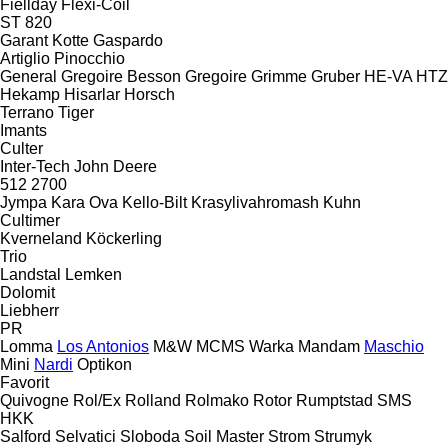
Fiellday
Flexi-Coil
ST 820
Garant Kotte
Gaspardo
Artiglio
Pinocchio
General
Gregoire Besson
Gregoire
Grimme
Gruber
HE-VA
HTZ
Hekamp
Hisarlar
Horsch
Terrano
Tiger
Imants
Culter
Inter-Tech
John Deere
512
2700
Jympa
Kara Ova
Kello-Bilt
Krasylivahromash
Kuhn
Cultimer
Kverneland
Köckerling
Trio
Landstal
Lemken
Dolomit
Liebherr
PR
Lomma
Los Antonios
M&W
MCMS Warka
Mandam
Maschio
Mini
Nardi
Optikon
Favorit
Quivogne
Rol/Ex
Rolland
Rolmako
Rotor
Rumptstad
SMS
HKK
Salford
Selvatici
Sloboda
Soil Master
Strom
Strumyk