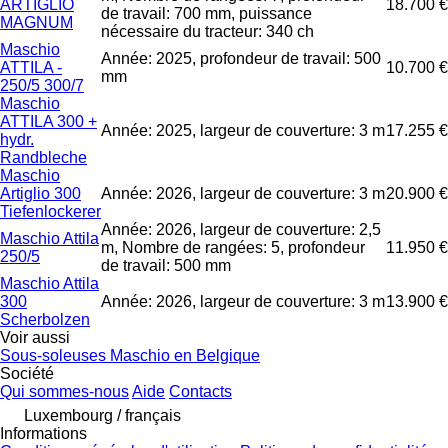
ARTIGLIO
18.700 €
de travail: 700 mm, puissance
MAGNUM
nécessaire du tracteur: 340 ch
Maschio
Année: 2025, profondeur de travail: 500
ATTILA -
10.700 €
mm
250/5 300/7
Maschio
ATTILA 300 +
Année: 2025, largeur de couverture: 3 m
17.255 €
hydr.
Randbleche
Maschio
Artiglio 300
Année: 2026, largeur de couverture: 3 m
20.900 €
Tiefenlockerer
Année: 2026, largeur de couverture: 2,5
Maschio Attila
m, Nombre de rangées: 5, profondeur
11.950 €
250/5
de travail: 500 mm
Maschio Attila
300
Année: 2026, largeur de couverture: 3 m
13.900 €
Scherbolzen
Voir aussi
Sous-soleuses Maschio en Belgique
Société
Qui sommes-nous
Aide
Contacts
Luxembourg / français
Informations