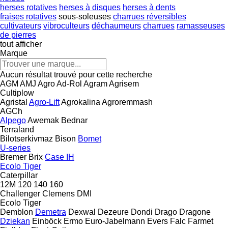
herses rotatives
herses à disques
herses à dents
fraises rotatives
sous-soleuses
charrues réversibles
cultivateurs
vibroculteurs
déchaumeurs
charrues
ramasseuses
de pierres
tout afficher
Marque
Aucun résultat trouvé pour cette recherche
AGM
AMJ Agro
Ad-Rol
Agram
Agrisem
Cultiplow
Agristal
Agro-Lift
Agrokalina
Agroremmash
AGCh
Alpego
Awemak
Bednar
Terraland
Bilotserkivmaz
Bison
Bomet
U-series
Bremer
Brix
Case IH
Ecolo Tiger
Caterpillar
12M
120
140
160
Challenger
Clemens
DMI
Ecolo Tiger
Demblon
Demetra
Dexwal
Dezeure
Dondi
Drago
Dragone
Dziekan
Einböck
Ermo
Euro-Jabelmann
Evers
Falc
Farmet