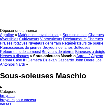
Déposer une annonce
Agroline
»
Matériel de travail du sol
»
Sous-soleuses
Charrues
réversibles
Cultivateurs
Vibroculteurs
Déchaumeurs
Charrues
Fraises rotatives
Niveleurs de terrain
Régénérateurs de prairie
Ramasseuses de pierres
Broyeurs de fanes
Butteuses
Retourneurs de compost
Broyeurs de pierres
Bineuses à doigts
Herses à disques
»
Sous-soleuses Maschio
Agro-Lift
Alpego
Bednar
Case IH
Demetra
Dziekan
Gaspardo
John Deere
Los
Antonios
Nardi
»
Sous-soleuses Maschio
Catégorie
broyeurs
broyeurs pour tracteur
herses