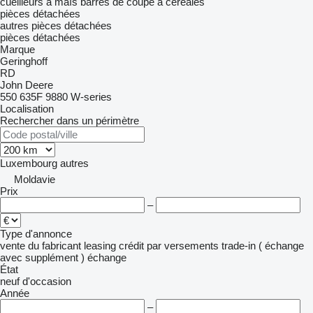
cueilleurs à maïs
barres de coupe à céréales
pièces détachées
autres pièces détachées
pièces détachées
Marque
Geringhoff
RD
John Deere
550
635F
9880
W-series
Localisation
Rechercher dans un périmètre
Luxembourg
autres
Moldavie
Prix
–
Type d'annonce
vente
du fabricant
leasing
crédit
par versements
trade-in ( échange
avec supplément )
échange
État
neuf
d'occasion
Année
–