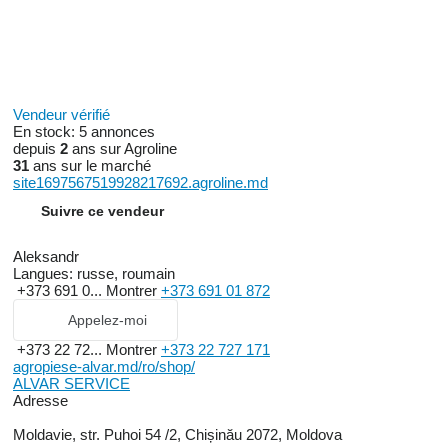
Vendeur vérifié
En stock:
5 annonces
depuis
2
ans sur Agroline
31
ans sur le marché
site1697567519928217692.agroline.md
Suivre ce vendeur
Aleksandr
Langues:
russe, roumain
+373 691 0...
Montrer
+373 691 01 872
Appelez-moi
+373 22 72...
Montrer
+373 22 727 171
agropiese-alvar.md/ro/shop/
ALVAR SERVICE
Adresse
Moldavie, str. Puhoi 54 /2, Chișinău 2072, Moldova