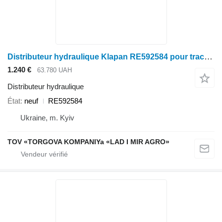
Distributeur hydraulique Klapan RE592584 pour tracteur John Deere
1.240 €
63.780 UAH
Distributeur hydraulique
État
neuf
RE592584
Ukraine, m. Kyiv
TOV «TORGOVA KOMPANIYa «LAD I MIR AGRO»