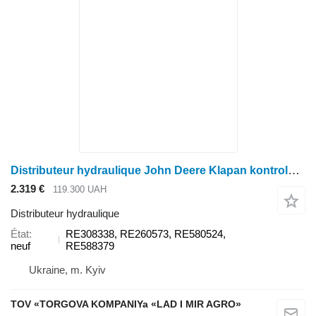
Distributeur hydraulique John Deere Klapan kontrolnyi selektyvnyi zadnii RE308338 pour tracteur à roues John Deere
2.319 €
119.300 UAH
Distributeur hydraulique
État
RE308338, RE260573, RE580524,
neuf
RE588379
Ukraine, m. Kyiv
TOV «TORGOVA KOMPANIYa «LAD I MIR AGRO»