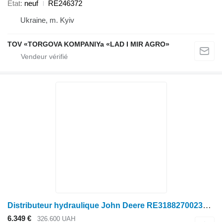
État
neuf
RE246372
Ukraine, m. Kyiv
TOV «TORGOVA KOMPANIYa «LAD I MIR AGRO»
Distributeur hydraulique John Deere RE318827002369 pour tracteur à roues John Deere
6.349 €
326.600 UAH