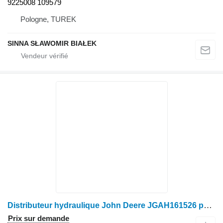
9225008 109579
Pologne, TUREK
SINNA SŁAWOMIR BIAŁEK
Distributeur hydraulique John Deere JGAH161526 pour moissonneuse-batteuse John Deere
Prix sur demande