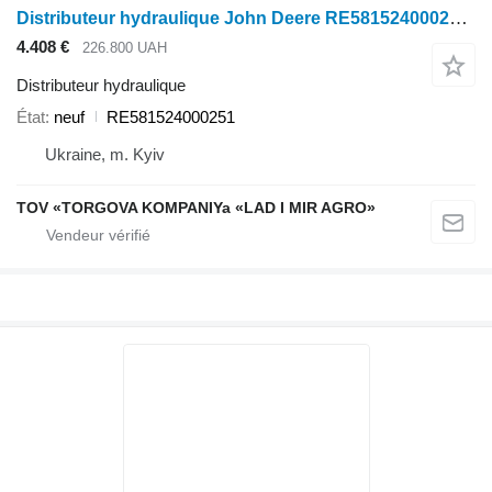
Distributeur hydraulique John Deere RE581524000251 pour moissonneuse-batteuse John Deere
4.408 €
226.800 UAH
Distributeur hydraulique
État
neuf
RE581524000251
Ukraine, m. Kyiv
TOV «TORGOVA KOMPANIYa «LAD I MIR AGRO»