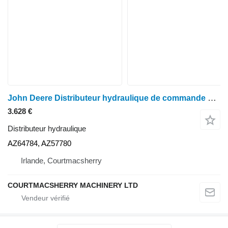
John Deere Distributeur hydraulique de commande de levage 3800 Az64784, Az57780 AZ64784, AZ57780 pour chargeur agricole
3.628 €
Distributeur hydraulique
AZ64784, AZ57780
Irlande, Courtmacsherry
COURTMACSHERRY MACHINERY LTD