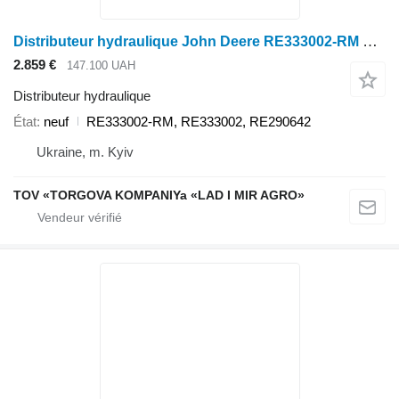
Distributeur hydraulique John Deere RE333002-RM pour tracteur à roues John Deere 8130
2.859 €
147.100 UAH
Distributeur hydraulique
État
neuf
RE333002-RM, RE333002, RE290642
Ukraine, m. Kyiv
TOV «TORGOVA KOMPANIYa «LAD I MIR AGRO»