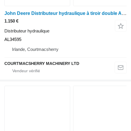
John Deere Distributeur hydraulique à tiroir double Al3, séries 30, 40 et 50, séries 2850, 3050 et 3350 AL34595
1.150 €
Distributeur hydraulique
AL34595
Irlande, Courtmacsherry
COURTMACSHERRY MACHINERY LTD