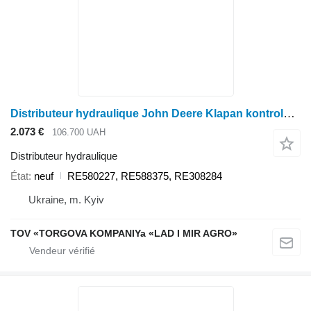
Distributeur hydraulique John Deere Klapan kontrolnyi zadnoi navisamy RE580227 pour tracteur à roues John Deere
2.073 €
106.700 UAH
Distributeur hydraulique
État
neuf
RE580227, RE588375, RE308284
Ukraine, m. Kyiv
TOV «TORGOVA KOMPANIYa «LAD I MIR AGRO»