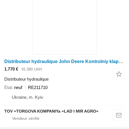
Distributeur hydraulique John Deere Kontrolniy klapan RE211710 pour tracteur à roues John Deere 7630
1.770 €
91.080 UAH
Distributeur hydraulique
État
neuf
RE211710
Ukraine, m. Kyiv
TOV «TORGOVA KOMPANIYa «LAD I MIR AGRO»