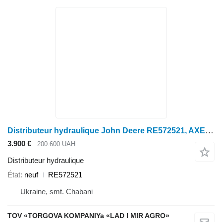
Distributeur hydraulique John Deere RE572521, AXE15111, RE333003, RE257891 pour moissonneuse-batteuse John Deere
3.900 €
200.600 UAH
Distributeur hydraulique
État
neuf
RE572521
Ukraine, smt. Chabani
TOV «TORGOVA KOMPANIYa «LAD I MIR AGRO»