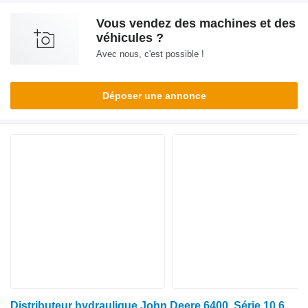
Vous vendez des machines et des
véhicules ?
Avec nous, c'est possible !
Déposer une annonce
Distributeur hydraulique John Deere 6400, Série 10 6110 Pièces de soupape d'admission prioritaires uniquement Al111254 Husco 58058 pour tracteur à roues 6100, 6200, 6300, 6400, 6500, 6506, 6600, 5700, 580, 5010, 6110, 6210, 6310, 6410, 6510, 6610, 6810