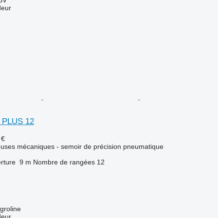
BV
deur
 PLUS 12
 €
euses mécaniques - semoir de précision pneumatique
rture
9 m
Nombre de rangées
12
groline
deur