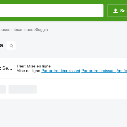
Se 
teuses mécaniques Sfoggia
a
Trier
:
Mise en ligne
:
Semoirs et planteuses mécaniques Sfoggia
Mise en ligne
Par ordre décroissant
Par ordre croissant
Année