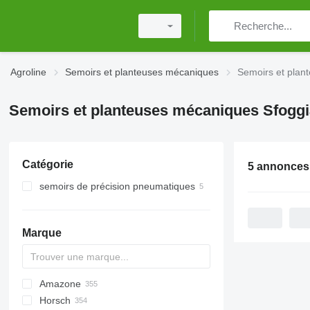
Agroline
Semoirs et planteuses mécaniques
Semoirs et plan
Semoirs et planteuses mécaniques Sfoggi
Catégorie
5 annonces
semoirs de précision pneumatiques
Marque
Amazone
DA
ATO30
Horsch
Monopill
SN300
AD
Double
Green Plains
Aeromat
Ferti-Box FB
S-series
5710
8
Falcon
SZF
Multicorn
Manta
R-series
CPH
MATRIX
VL
DK
DSX