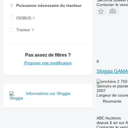
Slecoma Boekel 
Contacter le ven
Puissance nécessaire du tracteur
ISOBUS
Traceur
Pas assez de filtres ?
9
Proposer une modification
Sfoggia GAMA
2.750
Semoirs et plant
2007
Informations sur Sfoggia
Largeur de couve
Roumanie
ABC Auctions
depuis
1
an sur A
Contacter le ven