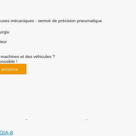
euses mécaniques - semoir de précision pneumatique
urgiu
deur
machines et des véhicules ?
possible !
 annonce
GIA-8