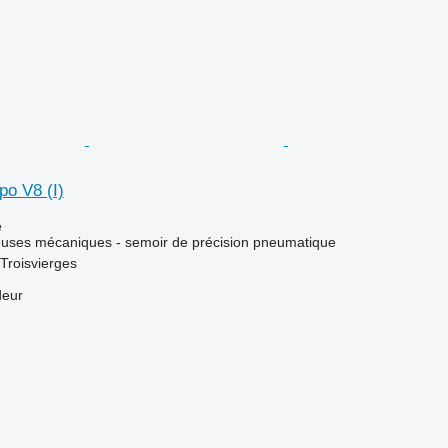
po V8 (I)
e
euses mécaniques - semoir de précision pneumatique
Troisvierges
deur