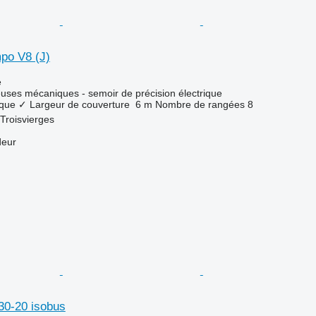
po V8 (J)
e
euses mécaniques - semoir de précision électrique
que
✓
Largeur de couverture
6 m
Nombre de rangées
8
Troisvierges
deur
30-20 isobus