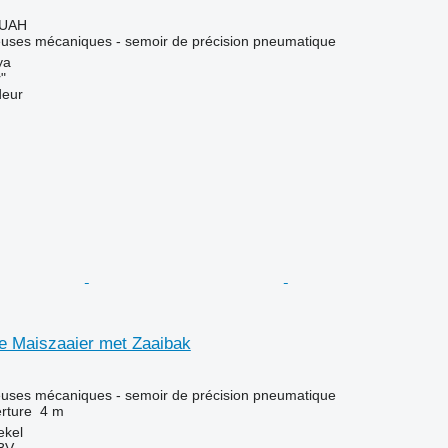
 UAH
euses mécaniques - semoir de précision pneumatique
ya
"
deur
ge Maiszaaier met Zaaibak
euses mécaniques - semoir de précision pneumatique
rture
4 m
ekel