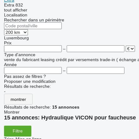
Extra
Extra 832
tout afficher
Localisation
Rechercher dans un périmètre
Luxembourg
Prix
–
Type d'annonce
vente
du fabricant
leasing
crédit
par versements
trade-in ( échange 
Année
–
Pas assez de filtres ?
Proposer une modification
Résultats de recherche:
-
montrer
Résultats de recherche:
15 annonces
Montrer
15 annonces:
Hydraulique VICON pour faucheuse
Filtre
Trier
:
Mise en ligne