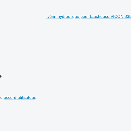
vérin hydraulique pour faucheuse VICON 83
e
re
accord utilisateur
.