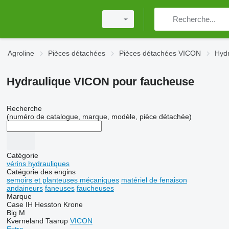
Agroline
Pièces détachées
Pièces détachées VICON
Hyd
Hydraulique VICON pour faucheuse
Recherche
(numéro de catalogue, marque, modèle, pièce détachée)
Catégorie
vérins hydrauliques
Catégorie des engins
semoirs et planteuses mécaniques
matériel de fenaison
andaineurs
faneuses
faucheuses
Marque
Case IH
Hesston
Krone
Big M
Kverneland
Taarup
VICON