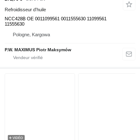
Refroidisseur d'huile
NCC428B OE 0011099561 0011555630 11099561
11555630
Pologne, Kargowa
P.W. MAXIMUS Piotr Maksymów
VIDÉO