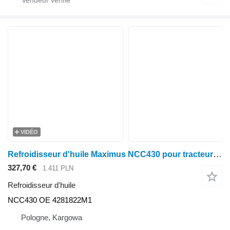
VIDÉO
Refroidisseur d'huile Maximus NCC430 pour tracteur à roues Massey Ferguson MF 7465 T3 SISU, MF 7475 T3 SISU, MF 7480 T3 SISU
327,70 €
1.411 PLN
Refroidisseur d'huile
NCC430 OE 4281822M1
Pologne, Kargowa