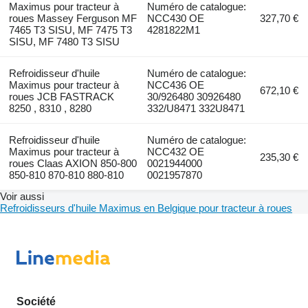
Maximus pour tracteur à
Numéro de catalogue:
roues Massey Ferguson MF
NCC430 OE
327,70 €
7465 T3 SISU, MF 7475 T3
4281822M1
SISU, MF 7480 T3 SISU
Refroidisseur d'huile
Numéro de catalogue:
Maximus pour tracteur à
NCC436 OE
672,10 €
roues JCB FASTRACK
30/926480 30926480
8250 , 8310 , 8280
332/U8471 332U8471
Refroidisseur d'huile
Numéro de catalogue:
Maximus pour tracteur à
NCC432 OE
235,30 €
roues Claas AXION 850-800
0021944000
850-810 870-810 880-810
0021957870
Voir aussi
Refroidisseurs d'huile Maximus en Belgique pour tracteur à roues
Société