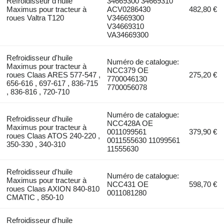
Refroidisseur d'huile
34669300 34669310
Maximus pour tracteur à
ACV0286430
482,80 €
roues Valtra T120
V34669300
V34669310
VA34669300
Refroidisseur d'huile
Numéro de catalogue:
Maximus pour tracteur à
NCC379 OE
roues Claas ARES 577-547 ,
275,20 €
7700046130
656-616 , 697-617 , 836-715
7700056078
, 836-816 , 720-710
Numéro de catalogue:
Refroidisseur d'huile
NCC428A OE
Maximus pour tracteur à
0011099561
379,90 €
roues Claas ATOS 240-220 ,
0011555630 11099561
350-330 , 340-310
11555630
Refroidisseur d'huile
Numéro de catalogue:
Maximus pour tracteur à
NCC431 OE
598,70 €
roues Claas AXION 840-810
0011081280
CMATIC , 850-10
Refroidisseur d'huile