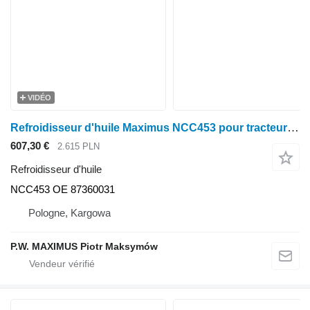
VIDÉO
Refroidisseur d'huile Maximus NCC453 pour tracteur à roues Case IH MAGNUM 215 245 255 275 305 335 MX215 MX245 MX275 MX305
607,30 €
2.615 PLN
Refroidisseur d'huile
NCC453 OE 87360031
Pologne, Kargowa
P.W. MAXIMUS Piotr Maksymów