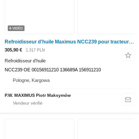
VIDÉO
Refroidisseur d'huile Maximus NCC239 pour tracteur à roues Deutz-Fahr AGROTRON 165 M600 M610 M620 M640 M650
305,90 €
1.317 PLN
Refroidisseur d'huile
NCC239 OE 00156911210 136689A 156911210
Pologne, Kargowa
P.W. MAXIMUS Piotr Maksymów