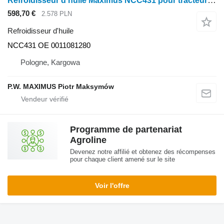
Refroidisseur d'huile Maximus NCC431 pour tracteur à roues Claas AXION 840-810 CMATIC , 850-10
598,70 €
2.578 PLN
Refroidisseur d'huile
NCC431 OE 0011081280
Pologne, Kargowa
P.W. MAXIMUS Piotr Maksymów
Programme de partenariat
Agroline
Devenez notre affilié et obtenez des récompenses
pour chaque client amené sur le site
Voir l'offre