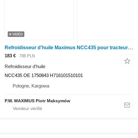
VIDÉO
Refroidisseur d'huile Maximus NCC435 pour tracteur à roues Fendt Farmer 409 Vario, Farmer 410 Vario, Farmer 411 Vario, Farmer 412 Vario, FAVORIT 711 VARIO, 712 Vario, 714 Vario, 716 Vario T2
183 €
788 PLN
Refroidisseur d'huile
NCC435 OE 1750843 H716101510101
Pologne, Kargowa
P.W. MAXIMUS Piotr Maksymów