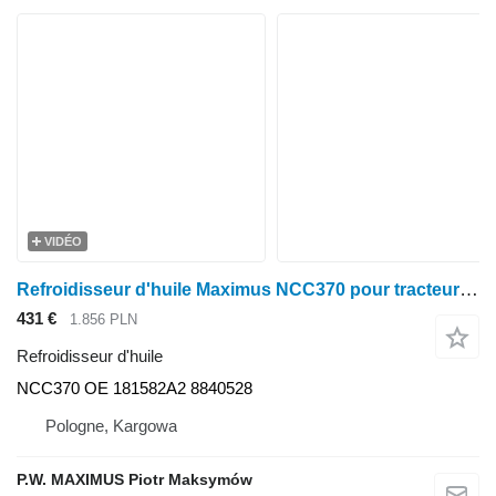
VIDÉO
Refroidisseur d'huile Maximus NCC370 pour tracteur à roues Case IH MAGNUM 7210 , 7220 , 7230 , 7240 , 7250 , 8910 , 8920 , 8930 , 8940 , 8950
431 €
1.856 PLN
Refroidisseur d'huile
NCC370 OE 181582A2 8840528
Pologne, Kargowa
P.W. MAXIMUS Piotr Maksymów