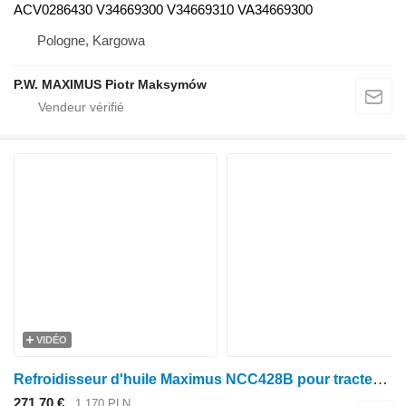
ACV0286430 V34669300 V34669310 VA34669300
Pologne, Kargowa
P.W. MAXIMUS Piotr Maksymów
VIDÉO
Refroidisseur d'huile Maximus NCC428B pour tracteur à roues Claas ATOS 240-220 350-330 340-310
271,70 €
1.170 PLN