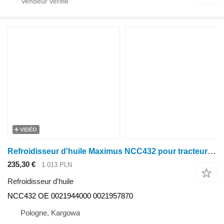
VIDÉO
Refroidisseur d'huile Maximus NCC432 pour tracteur à roues Claas AXION 850-800 850-810 870-810 880-810
235,30 €
1.013 PLN
Refroidisseur d'huile
NCC432 OE 0021944000 0021957870
Pologne, Kargowa