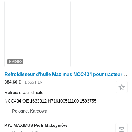
VIDÉO
Refroidisseur d'huile Maximus NCC434 pour tracteur à roues Fendt Farmer 409 Vario, Farmer 410 Vario, Farmer 411 Vario, Farmer 412 Vario, FAVORIT 711 VARIO, 712 Vario, 714 Vario, 716 Vario T2
384,60 €
1.656 PLN
Refroidisseur d'huile
NCC434 OE 1633312 H716100511100 1593755
Pologne, Kargowa
P.W. MAXIMUS Piotr Maksymów