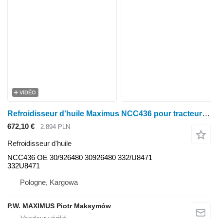
VIDÉO
Refroidisseur d'huile Maximus NCC436 pour tracteur à roues JCB FASTRACK 8250 , 8310 , 8280
672,10 €
2.894 PLN
Refroidisseur d'huile
NCC436 OE 30/926480 30926480 332/U8471
332U8471
Pologne, Kargowa
P.W. MAXIMUS Piotr Maksymów