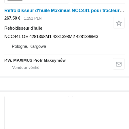
Refroidisseur d'huile Maximus NCC441 pour tracteur à roues Massey Ferguson MF 6485 MF 6490 T3 MF 6495 T3 MF 6497 T3 MF 6499 T3
267,50 €
1.152 PLN
Refroidisseur d'huile
NCC441 OE 4281398M1 4281398M2 4281398M3
Pologne, Kargowa
P.W. MAXIMUS Piotr Maksymów