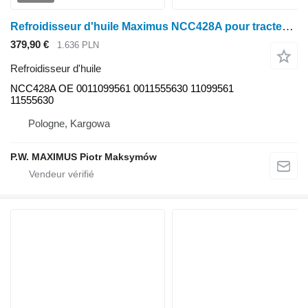
Refroidisseur d'huile Maximus NCC428A pour tracteur à roues Claas ATOS 240-220 , 350-330 , 340-310
379,90 €
1.636 PLN
Refroidisseur d'huile
NCC428A OE 0011099561 0011555630 11099561
11555630
Pologne, Kargowa
P.W. MAXIMUS Piotr Maksymów