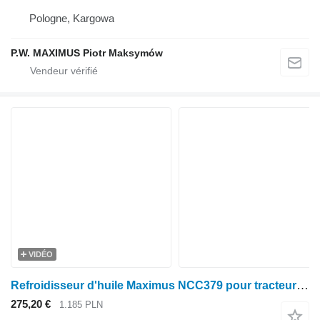
Pologne, Kargowa
P.W. MAXIMUS Piotr Maksymów
VIDÉO
Refroidisseur d'huile Maximus NCC379 pour tracteur à roues Claas ARES 577-547 , 656-616 , 697-617 , 836-715 , 836-816 , 720-710
275,20 €
1.185 PLN