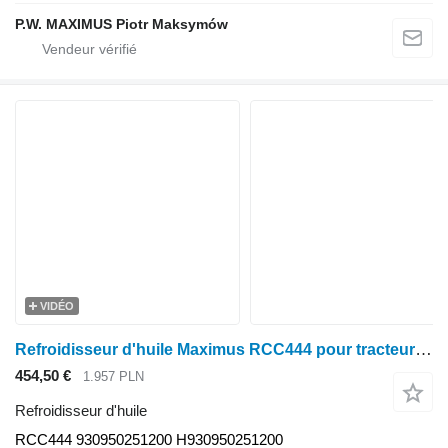
P.W. MAXIMUS Piotr Maksymów
VIDÉO
Refroidisseur d'huile Maximus RCC444 pour tracteur à roues Fendt FAVORIT 916 VARIO FAVORIT 920 VARIO FAVORIT 924 VARIO FAVORIT 926 VARIO 930 VARIO TMS
454,50 €
1.957 PLN
Refroidisseur d'huile
RCC444 930950251200 H930950251200