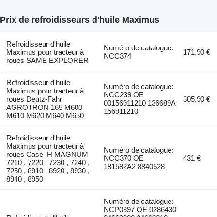
Prix de refroidisseurs d'huile Maximus
Refroidisseur d'huile
Numéro de catalogue:
Maximus pour tracteur à
171,90 €
NCC374
roues SAME EXPLORER
Refroidisseur d'huile
Numéro de catalogue:
Maximus pour tracteur à
NCC239 OE
roues Deutz-Fahr
305,90 €
00156911210 136689A
AGROTRON 165 M600
156911210
M610 M620 M640 M650
Refroidisseur d'huile
Maximus pour tracteur à
Numéro de catalogue:
roues Case IH MAGNUM
NCC370 OE
431 €
7210 , 7220 , 7230 , 7240 ,
181582A2 8840528
7250 , 8910 , 8920 , 8930 ,
8940 , 8950
Numéro de catalogue:
NCP0397 OE 0286430