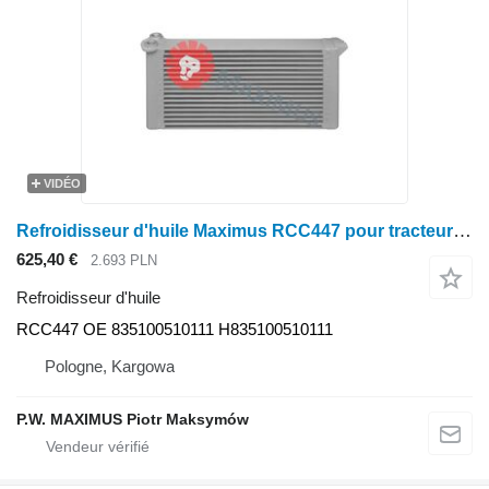
VIDÉO
Refroidisseur d'huile Maximus RCC447 pour tracteur à roues Fendt 819 VARIO SCR, 822 VARIO SCR, 824 VARIO SCR, 826 VARIO SCR, 828 VARIO SCR, KATANA 65 S4, KATANA 65
625,40 €
2.693 PLN
Refroidisseur d'huile
RCC447 OE 835100510111 H835100510111
Pologne, Kargowa
P.W. MAXIMUS Piotr Maksymów