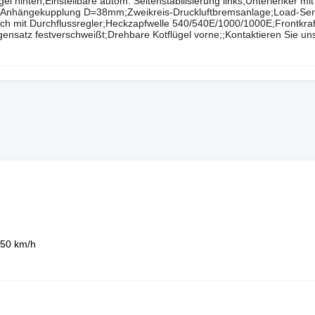
hinten;Einstellbare autom. Seitenstabilisierung links;Unterlenker mit
che Anhängekupplung D=38mm;Zweikreis-Druckluftbremsanlage;Load-S
h mit Durchflussregler;Heckzapfwelle 540/540E/1000/1000E;Frontkra
satz festverschweißt;Drehbare Kotflügel vorne;;Kontaktieren Sie uns
50 km/h