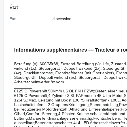
État
État:
d'occasion
Informations supplémentaires — Tracteur à ro
Bereifung ​​​​​​​​​‌‌​​​​‌​​​​​​​​​‌‌‌​‌​‌​​​​​​​​​‌‌‌​‌​​​​​​​​​​​‌‌​‌‌‌‌​​​​​​​​​‌‌​‌‌​​​​​​​​​​​‌‌​‌​​‌​​​​​​​​​‌‌​‌
wirkend (1x), Steuergerät - Doppelt wirkend (2x), Steuergerät 
(4x), Druckluftbremse, Frontkraftheber (mit Oberlenker), Front
Steuergerät - Doppelt wirkend (5x), Steuergerät - Doppelt wirk
Arbeitsscheinwerfer 8x vorn
________
6125 C Powershift 50Km/h LS DL FKH FZW;;Bieten einen neue
6125 C Powershift;4 Zylinder 3,8L FARmotion 45 Ultra Motor
126PS,;Max. Leistung mit Boost 136PS;Kraftstofftank 180L, A
Lastschaltstufen – 2 Gruppen/Kriechgang;Speedmatching;Powe
bei reduzierten Motordrehzahl;Allrad und Differentialsperre;F
Ölbad;Comfort-Steering;4-Pfosten Kabine schallgedämpft und
Lüftung;Manuelle Klimaanlage serienmäßig;Frontscheibe u. H
ausstellbar;Batterietrennschalter;4+4 LED Arbeitsscheinwerf