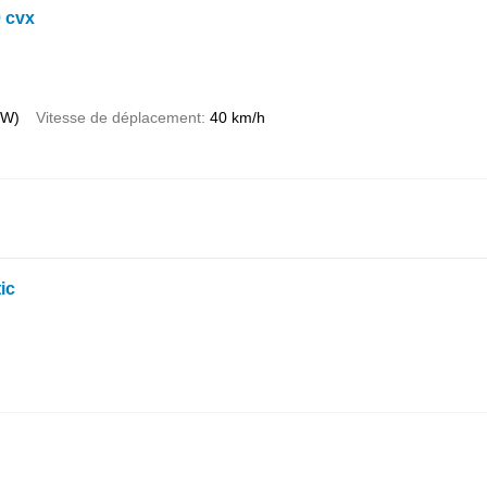
 cvx
kW)
Vitesse de déplacement
40 km/h
ic