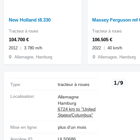
New Holland t8.330
Massey Ferguson mf 
Tracteur à roues
Tracteur à roues
104.700 €
106.505 €
2012
3.780 m/h
2022
40 km/h
Allemagne, Hamburg
Allemagne, Hamburg
1/9
Type:
tracteur à roues
Localisation:
Allemagne
Hamburg
6724 km to "United
States/Columbus"
Mise en ligne:
plus d'un mois
Agroline ID:
UL50686