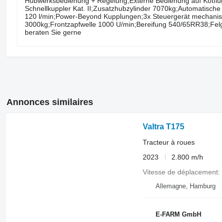
Hubwerksbedienung + Regelung;Externe Bedienung auf Kotflügel 
Schnellkuppler Kat. II;Zusatzhubzylinder 7070kg;Automatis
120 l/min;Power-Beyond Kupplungen;3x Steuergerät mechanisc
3000kg;Frontzapfwelle 1000 U/min;Bereifung 540/65RR38;Felgen
beraten Sie gerne
Annonces similaires
Valtra T175
Tracteur à roues
2023
2.800 m/h
Vitesse de déplacement
Allemagne, Hamburg
E-FARM GmbH