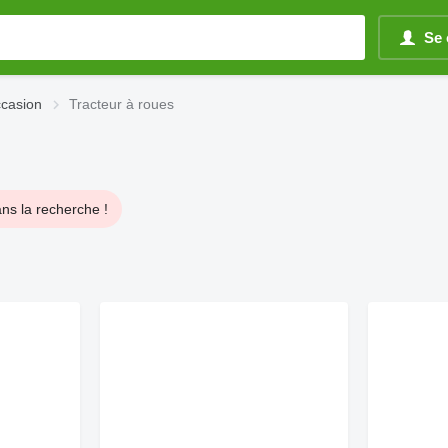
Se 
ccasion
Tracteur à roues
ns la recherche !