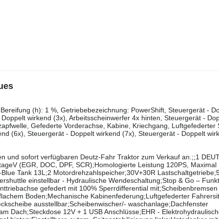
ues
‌‌​​​​​​​​​​‌‌​​‌​‌(v): 600/65r38, Zustand-Bereifung (v): 1 %, Zustand-Bereifung (h): 1 %, Getriebebezeichnung: PowerShift, Steuergerät
- Doppelt wirkend (3x), Arbeitsscheinwerfer 4x hinten, Steuergerät - Do
zapfwelle, Gefederte Vorderachse, Kabine, Kriechgang, Luftgefederter S
end (6x), Steuergerät - Doppelt wirkend (7x), Steuergerät - Doppelt wir
n und sofort verfügbaren Deutz-Fahr Traktor zum Verkauf an.;;1 DE
;StageV (EGR, DOC, DPF, SCR);Homologierte Leistung 120PS, Maximal 
d-Blue Tank 13L;2 Motordrehzahlspeicher;30V+30R Lastschaltgetriebe;
rshuttle einstellbar - Hydraulische Wendeschaltung;Stop & Go – Funk
ronttriebachse gefedert mit 100% Sperrdifferential mit;Scheibenbremsen
 flachem Boden;Mechanische Kabinenfederung;Luftgefederter Fahrersi
eckscheibe ausstellbar;Scheibenwischer/- waschanlage;Dachfenster
er am Dach;Steckdose 12V + 1 USB Anschlüsse;EHR - Elektrohydraulisc