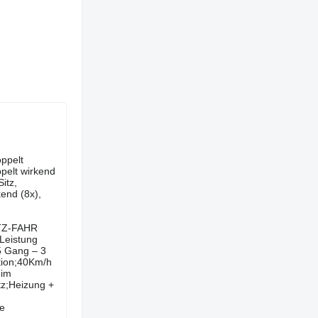
 - Doppelt
ppelt wirkend
itz,
kend (8x),
UTZ-FAHR
Leistung
5 Gang – 3
tion;40Km/h
 im
tz;Heizung +
he