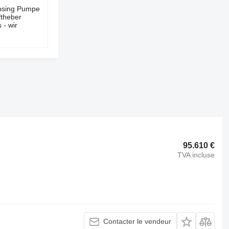
ensing Pumpe
ftheber
 - wir
95.610 €
TVA incluse
Contacter le vendeur