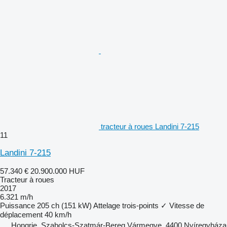
tracteur à roues Landini 7-215
11
Landini 7-215
57.340 €
20.900.000 HUF
Tracteur à roues
2017
6.321 m/h
Puissance
205 ch (151 kW)
Attelage trois-points
✓
Vitesse de
déplacement
40 km/h
Hongrie, Szabolcs-Szatmár-Bereg Vármegye, 4400 Nyíregyháza