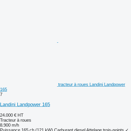
tracteur à roues Landini Landpower
165
7
Landini Landpower 165
24.000 €
HT
Tracteur à roues
8.900 m/h
Puissance
165 ch (121 kW)
Carburant
diesel
Attelage trois-points
✓