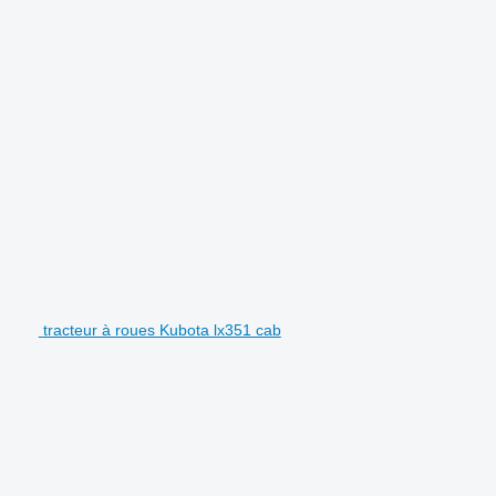
tracteur à roues Kubota lx351 cab