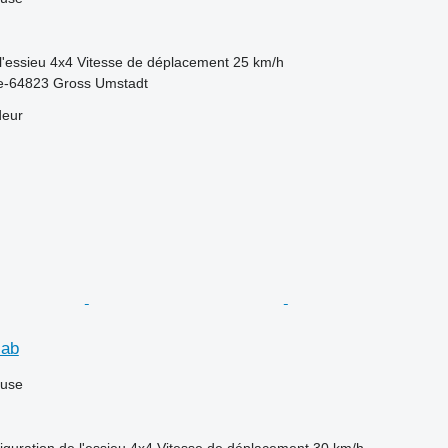
l'essieu
4x4
Vitesse de déplacement
25 km/h
e-64823 Gross Umstadt
deur
cab
luse
iguration de l'essieu
4x4
Vitesse de déplacement
30 km/h