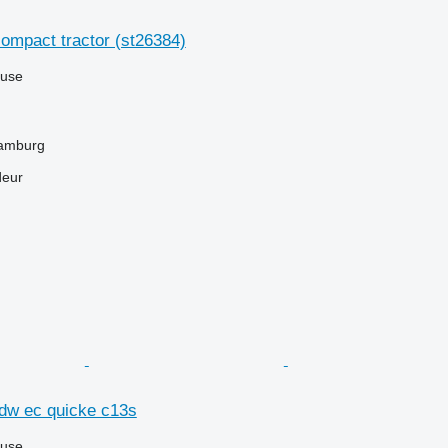
ompact tractor (st26384)
luse
Hamburg
deur
 dw ec quicke c13s
luse