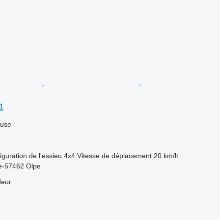
1
luse
iguration de l'essieu
4x4
Vitesse de déplacement
20 km/h
e-57462 Olpe
deur