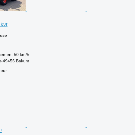
kvt
luse
acement
50 km/h
De-49456 Bakum
deur
!