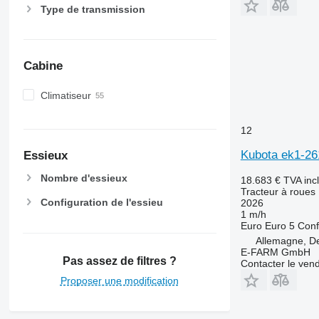
7260 R
Type de transmission
7270 R
7280 R
7290 R
Cabine
7310 R
7430
Climatiseur
7600
7700
12
7710
Kubota ek1-26
Essieux
7720
7730
Nombre d'essieux
18.683 €
TVA inc
Tracteur à roues
7800
Configuration de l'essieu
2026
7810
1 m/h
Euro
Euro 5
Conf
7820
Allemagne, D
7830
E-FARM GmbH
Pas assez de filtres ?
7920
Contacter le ven
7930
Proposer une modification
8100
8200