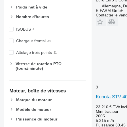
6155
7626
Allemagne, D
Poids net à vide
E-FARM GmbH
6170
7716
Contacter le ven
Nombre d'heures
6175
7718
6190
7719
ISOBUS
6195 M
7720
6195 R
7722
Chargeur frontal
6200
7724
6210
7726
Attelage trois-points
6215
8220
Vitesse de rotation PTO
6220
8240
(tours/minute)
6230
8250
6250
8650
6300
8660
9
Moteur, boîte de vitesses
6310
8670
Kubota STV 40
Marque du moteur
6320
8690
23.210 €
TVA inc
6330
8727
Modèle de moteur
Mini-tracteur
6410
8732
2005
Puissance du moteur
5.315 m/h
6430 Premium
8737
Puissance
39.45 