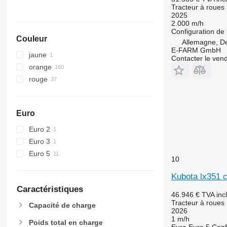
5620
6455
Tracteur à roues
2025
5720
6460
2.000 m/h
5820
6465
Configuration de 
Couleur
6090
6475
Allemagne, D
E-FARM GmbH
6100
6480
jaune
Contacter le ven
6105
6485
orange
6110 B
6490
rouge
6110 M
6495
6110 R
6499
Euro
6115
6713
6120
6715
Euro 2
6125 M
6716
Euro 3
6125 R
7475
Euro 5
10
6130
7480
6135
7616
Kubota lx351 
6140
7618
Caractéristiques
46.946 €
TVA inc
6145
7619
Tracteur à roues
Capacité de charge
2026
6150 M
7620
1 m/h
Poids total en charge
6150 R
7624
Euro
Euro 5
Conf