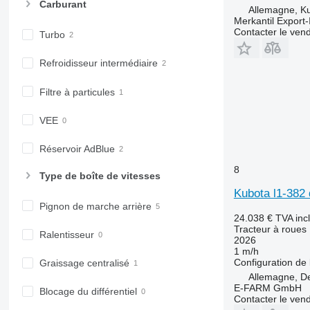
6510
8740
Carburant
Allemagne, K
6520
Merkantil Expor
Contacter le ven
6530
Turbo
6600
Refroidisseur intermédiaire
6610
6620
Filtre à particules
6630
6800
VEE
6810
Réservoir AdBlue
6820
6830
8
Type de boîte de vitesses
6900
Kubota l1-382
6910
Pignon de marche arrière
6920
24.038 €
TVA inc
Tracteur à roues
6930
Ralentisseur
2026
7200
1 m/h
Configuration de 
Graissage centralisé
7215 R
Allemagne, D
7230 R
E-FARM GmbH
Blocage du différentiel
Contacter le ven
7250