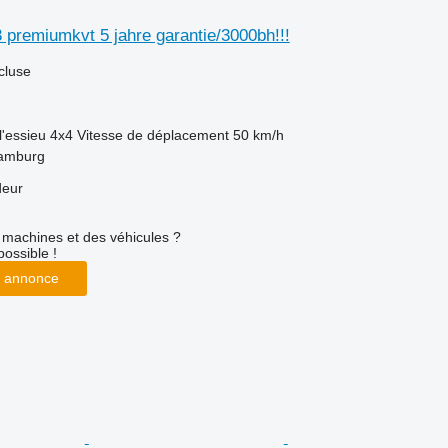
premiumkvt 5 jahre garantie/3000bh!!!
cluse
l'essieu
4x4
Vitesse de déplacement
50 km/h
Hamburg
deur
machines et des véhicules ?
possible !
 annonce