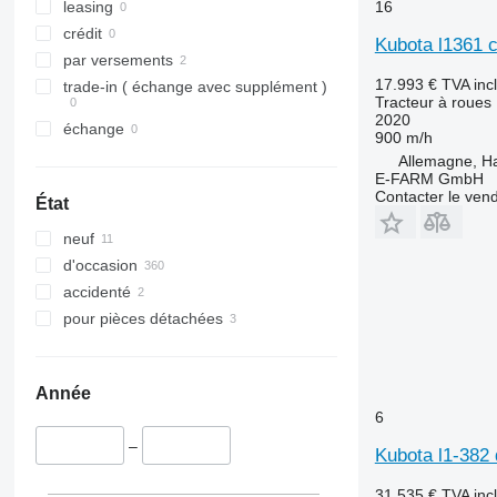
Steiger
4052 R
4255
16
leasing
Vestrum
4066
4345
crédit
Kubota l1361 c
4430
4708
par versements
4520
5435
17.993 €
TVA inc
trade-in ( échange avec supplément )
Tracteur à roues
4650
5445
2020
échange
5050 E
5455
900 m/h
Allemagne, 
5055 E
5460
E-FARM GmbH
5058 E
5465
Contacter le ven
État
5067 E
5610
neuf
5070 M
5611
d'occasion
5075
5612
accidenté
5080
5710
pour pièces détachées
5085 M
5711
5090
5713
5100
6180
Année
5105 GN
6190
6
5115
6260
–
Kubota l1-382
5210
6270
5615
6290
31.535 €
TVA inc