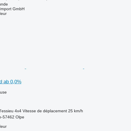
unde
t-Import GmbH
deur
 d ab 0,0%
luse
l'essieu
4x4
Vitesse de déplacement
25 km/h
e-57462 Olpe
deur