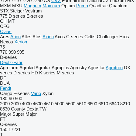
7120
7210
7220
7240
CS
CVX
Farmall
International
JX
Luxxum
MX
MXM
MXU
Magnum
Maxxum
Optum
Puma
Quadtrac
Quantum
STX
Steiger
Vestrum
775
D series
E-series
CH
MT
CFG
Claas
Ares
Arion
Atles
Atos
Axion
Axos
C-series
Celtis
Challenger
Elios
Nexos
Xerion
75
770
990
995
D-series
Deutz-Fahr
Agrofarm
Agrokid
Agrolux
Agroplus
Agrosky
Agrostar
Agrotron
DX
series
D series
HD
K series
M series
DF
DUA
Fendt
Cargo
F-series
Vario
Xylon
180-90
500
2000
3000
4000
4600
4610
5000
5600
5610
6600
6610
6640
8210
8630
County
Dexta
TW
Major
Super Major
FT
C-series
150
17221
T