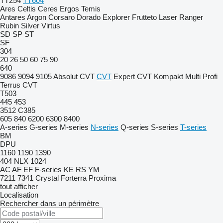
TT254
TT604
Ares
Celtis
Ceres
Ergos
Temis
Antares
Argon
Corsaro
Dorado
Explorer
Frutteto
Laser
Ranger
Rubin
Silver
Virtus
SD
SP
ST
SF
304
20
26
50
60
75
90
640
9086
9094
9105
Absolut CVT
CVT
Expert CVT
Kompakt
Multi
Profi
Terrus CVT
T503
445
453
3512
C385
605
840
6200
6300
8400
A-series
G-series
M-series
N-series
Q-series
S-series
T-series
BM
DPU
1160
1190
1390
404
NLX 1024
AC
AF
EF
F-series
KE
RS
YM
7211
7341
Crystal
Forterra
Proxima
tout afficher
Localisation
Rechercher dans un périmètre