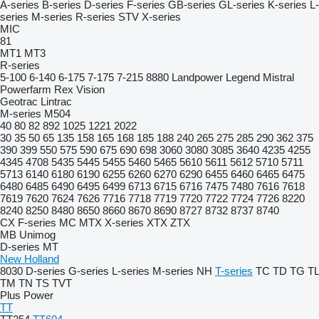
A-series
B-series
D-series
F-series
GB-series
GL-series
K-series
L-
series
M-series
R-series
STV
X-series
MIC
81
MT1
MT3
R-series
5-100
6-140
6-175
7-175
7-215
8880
Landpower
Legend
Mistral
Powerfarm
Rex
Vision
Geotrac
Lintrac
M-series
M504
40
80
82
892
1025
1221
2022
30
35
50
65
135
158
165
168
185
188
240
265
275
285
290
362
375
390
399
550
575
590
675
690
698
3060
3080
3085
3640
4235
4255
4345
4708
5435
5445
5455
5460
5465
5610
5611
5612
5710
5711
5713
6140
6180
6190
6255
6260
6270
6290
6455
6460
6465
6475
6480
6485
6490
6495
6499
6713
6715
6716
7475
7480
7616
7618
7619
7620
7624
7626
7716
7718
7719
7720
7722
7724
7726
8220
8240
8250
8480
8650
8660
8670
8690
8727
8732
8737
8740
CX
F-series
MC
MTX
X-series
XTX
ZTX
MB
Unimog
D-series
MT
New Holland
8030
D-series
G-series
L-series
M-series
NH
T-series
TC
TD
TG
TL
TM
TN
TS
TVT
Plus Power
TT