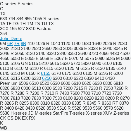
C-series
E-series
C
TX
633
744
844
955
1055
S-series
TA
TF
TG
TH
TM
TS
TU
TX
3CX
155
527
8310
Fastrac
254
John Deere
6M
6R
7R
8R
410
1026 R
1040
1120
1140
1630
1640
2026 R
2030
2032
2130
2140
2520
2650
2850
3025
3036 E
3038 E
3040
3045 R
3046 R
3050
3130
3140
3320
3340
3350
3640
3720
4066
4430
4520
4650
5050 E
5055 E
5058 E
5067 E
5070 M
5075
5080
5085 M
5090
5100
5105 GN
5115
5210
5615
5620
5720
5820
6090
6100
6105
6110 B
6110 M
6110 R
6115
6120
6125 M
6125 R
6130
6135
6140
6145
6150 M
6150 R
6155
6170
6175
6190
6195 M
6195 R
6200
6210
6215
6220
6230
6250
6300
6310
6320
6330
6410
6430
Premium
6506
6510
6520
6530
6600
6610
6620
6630
6800
6810
6820
6830
6900
6910
6920
6930
7200
7215 R
7230 R
7250
7260 R
7270 R
7280 R
7290 R
7310 R
7430
7600
7700
7710
7720
7730
7800
7810
7820
7830
7920
7930
8100
8200
8220
8230
8260 R
8270
R
8285 R
8295
8300
8310
8320
8330
8335 R
8345 R
8360 RT
8370
R
8400
8420
8430
8520
8530
9510 R
9520
9530
9560
9570
9620
9630
H-series
JD
M-series
StarFire
T-series
X-series
XUV
Z-series
CK
CS
DK
EX
RX
K
WB