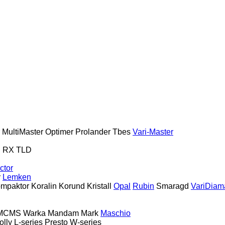
MultiMaster
Optimer
Prolander
Tbes
Vari-Master
S
RX
TLD
ctor
y
Lemken
mpaktor
Koralin
Korund
Kristall
Opal
Rubin
Smaragd
VariDiam
MCMS Warka
Mandam
Mark
Maschio
olly
L-series
Presto
W-series