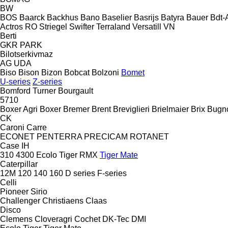
BW
BOS
Baarck
Backhus
Bano
Baselier
Basrijs
Batyra
Bauer
Bdt-
Actros RO
Striegel
Swifter
Terraland
Versatill VN
Berti
GKR
PARK
Bilotserkivmaz
AG
UDA
Biso
Bison
Bizon
Bobcat
Bolzoni
Bomet
U-series
Z-series
Bomford Turner
Bourgault
5710
Boxer Agri
Boxer
Bremer
Brent
Breviglieri
Brielmaier
Brix
Bugn
CK
Caroni
Carre
ECONET
PENTERRA
PRECICAM
ROTANET
Case IH
310
4300
Ecolo Tiger
RMX
Tiger Mate
Caterpillar
12M
120
140
160
D series
F-series
Celli
Pioneer
Sirio
Challenger
Christiaens
Claas
Disco
Clemens
Cloveragri
Cochet
DK-Tec
DMI