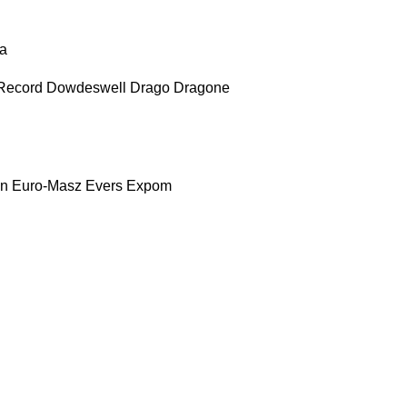
a
Record
Dowdeswell
Drago
Dragone
nn
Euro-Masz
Evers
Expom