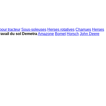
pour tracteur
Sous-soleuses
Herses rotatives
Charrues
Herses
travail du sol Demetra
Amazone
Bomet
Horsch
John Deere