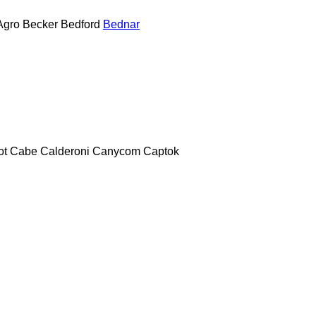
Agro
Becker
Bedford
Bednar
ot
Cabe
Calderoni
Canycom
Captok