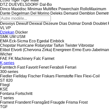
Ecolo Tiger
Tiger Mate
DTZ
DUEVELSDORF
Dal-Bo
Dinco
Maxidisc
Minimax
Multiflex
Powerchain
RolloMaximum
Dante
Degelman
Del Morino
Deleks
Demarol
Demblon
Demetr
Desvoys
Dewulf
Dexwal
Dezeure
Dias
Dolmar
Dondi
Doublet 
VL
VP
Dziekan
Dücker
SMK
UM
USM
EMA
Eck-Sicma
Eco
Egedal
Einböck
Chopstar
Hurricane
Rotarystar
Taifun
Twister
Vibrostar
Elibol
Elvorti (Chervona Zirka)
Energreen
Ermo
Euro-Jabelma
Wicher
FAE
FK Machinery
Falc
Farmet
K-series
Farmtech
Fast
Favorit
Fenet
Feraboli
Ferrari
300-series
Fiedler
Fiellday
Fischer
Fiskars
Flemstofte
Flex
Flexi-Coil
ST 820
Fliegl
KSE
Fontana
Fortschritt
T series
Framest
Frandent
Fransgård
Fraugde
Frisma
Frost
TGF