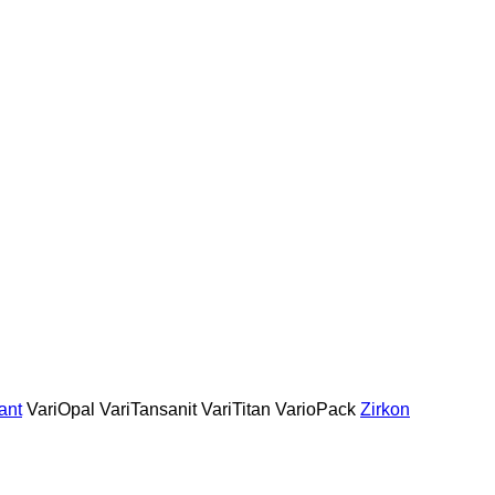
ant
VariOpal
VariTansanit
VariTitan
VarioPack
Zirkon