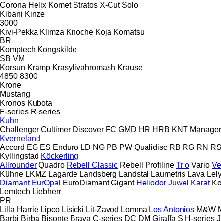
Corona
Helix
Komet
Stratos
X-Cut Solo
Kibani
Kinze
3000
Kivi-Pekka
Klimza
Knoche
Koja
Komatsu
BR
Komptech
Kongskilde
SB
VM
Korsun
Kramp
Krasylivahromash
Krause
4850
8300
Krone
Mustang
Kronos
Kubota
F-series
R-series
Kuhn
Challenger
Cultimer
Discover
FC
GMD
HR
HRB
KNT
Manager
Kverneland
Accord
EG
ES
Enduro
LD
NG
PB
PW
Qualidisc
RB
RG
RN
R
Kyllingstad
Köckerling
Allrounder
Quadro
Rebell Classic
Rebell Profiline
Trio
Vario
Ve
Kühne
LKMZ
Lagarde
Landsberg
Landstal
Laumetris
Lava
Lel
Diamant
EurOpal
EuroDiamant
Gigant
Heliodor
Juwel
Karat
Ko
Lemtech
Liebherr
PR
Lilla Harrie
Lipco
Lisicki
Lit-Zavod
Lomma
Los Antonios
M&W
Barbi
Birba
Bisonte
Brava
C-series
DC
DM
Giraffa S
H-series
J