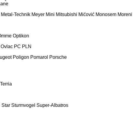
Lane
Metal-Technik
Meyer
Mini
Mitsubishi
Mićović
Monosem
Moreni
Omme
Optikon
Ovlac
PC
PLN
ugeot
Poligon
Pomarol
Porsche
Terria
E
Star
Sturmvogel
Super-Albatros