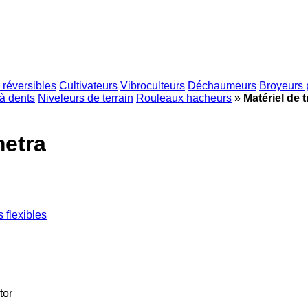
 réversibles
Cultivateurs
Vibroculteurs
Déchaumeurs
Broyeurs 
à dents
Niveleurs de terrain
Rouleaux hacheurs
»
Matériel de 
metra
 flexibles
tor