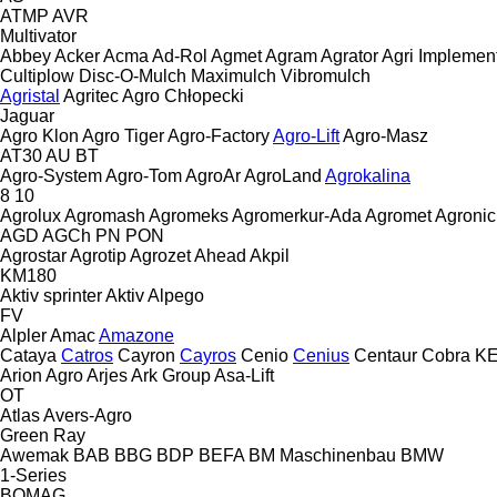
ATMP
AVR
Multivator
Abbey
Acker
Acma
Ad-Rol
Agmet
Agram
Agrator
Agri Implemen
Cultiplow
Disc-O-Mulch
Maximulch
Vibromulch
Agristal
Agritec
Agro Chłopecki
Jaguar
Agro Klon
Agro Tiger
Agro-Factory
Agro-Lift
Agro-Masz
AT30
AU
BT
Agro-System
Agro-Tom
AgroAr
AgroLand
Agrokalina
8
10
Agrolux
Agromash
Agromeks
Agromerkur-Ada
Agromet
Agronic
AGD
AGCh
PN
PON
Agrostar
Agrotip
Agrozet
Ahead
Akpil
KM180
Aktiv sprinter
Aktiv
Alpego
FV
Alpler
Amac
Amazone
Cataya
Catros
Cayron
Cayros
Cenio
Cenius
Centaur
Cobra
K
Arion Agro
Arjes
Ark Group
Asa-Lift
OT
Atlas
Avers-Agro
Green Ray
Awemak
BAB
BBG
BDP
BEFA
BM Maschinenbau
BMW
1-Series
BOMAG