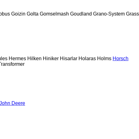
obus
Goizin
Golta
Gomselmash
Goudland
Grano-System
Grass
les
Hermes
Hilken
Hiniker
Hisarlar
Holaras
Holms
Horsch
Transformer
John Deere