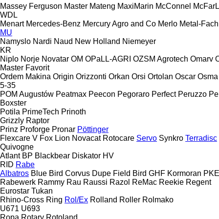
Massey Ferguson
Master
Mateng
MaxiMarin
McConnel
McFar
WDL
Menart
Mercedes-Benz
Mercury Agro and Co
Merlo
Metal-Fach
MU
Namyslo
Nardi
Naud
New Holland
Niemeyer
KR
Niplo
Norje
Novatar
OM
OPaLL-AGRI
OZSM Agrotech
Omarv
Master
Favorit
Ordem Makina
Origin
Orizzonti
Orkan
Orsi
Ortolan
Oscar
Osma
5-35
POM Augustów
Peatmax
Peecon
Pegoraro
Perfect
Peruzzo
Pe
Boxster
Potila
PrimeTech
Prinoth
Grizzly
Raptor
Prinz
Proforge
Pronar
Pöttinger
Flexcare V
Fox
Lion
Novacat
Rotocare
Servo
Synkro
Terradisc
Quivogne
Atlant
BP
Blackbear
Diskator
HV
RID
Rabe
Albatros
Blue Bird
Corvus
Dupe
Field Bird
GHF
Kormoran
PK
Rabewerk
Rammy
Rau
Raussi
Razol
ReMac
Reekie
Regent
Eurostar
Tukan
Rhino-Cross
Ring
Rol/Ex
Rolland
Roller
Rolmako
U671
U693
Ropa
Rotary
Rotoland