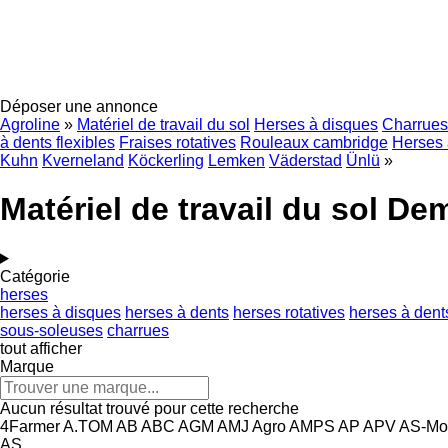
Déposer une annonce
Agroline
»
Matériel de travail du sol
Herses à disques
Charrues
à dents flexibles
Fraises rotatives
Rouleaux cambridge
Herses 
Kuhn
Kverneland
Köckerling
Lemken
Väderstad
Ünlü
»
Matériel de travail du sol De
Catégorie
herses
herses à disques
herses à dents
herses rotatives
herses à dents
sous-soleuses
charrues
tout afficher
Marque
Aucun résultat trouvé pour cette recherche
4Farmer
A.TOM
AB
ABC
AGM
AMJ Agro
AMPS
AP
APV
AS-Mo
AS