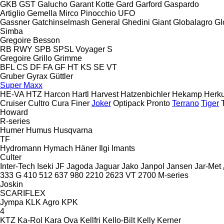
GKB
GST
Galucho
Garant Kotte
Gard
Garford
Gaspardo
Artiglio
Gemella
Mirco
Pinocchio
UFO
Gassner
Gatchinselmash
General
Ghedini
Giant
Globalagro
Gl
Simba
Gregoire Besson
RB
RWY
SPB
SPSL
Voyager S
Gregoire
Grillo
Grimme
BFL
CS
DF
FA
GF
HT
KS
SE
VT
Gruber
Gyrax
Güttler
Super Maxx
HE-VA
HTZ
Harcon
Hartl
Harvest
Hatzenbichler
Hekamp
Herku
Cruiser
Cultro
Cura
Finer
Joker
Optipack
Pronto
Terrano
Tiger
Howard
R-series
Humer
Humus
Husqvarna
TF
Hydromann
Hymach
Häner
Ilgi
Imants
Culter
Inter-Tech
Iseki
JF
Jagoda
Jaguar
Jako
Janpol
Jansen
Jar-Met
333 G
410
512
637
980
2210
2623 VT
2700
M-series
Joskin
SCARIFLEX
Jympa
KLK Agro
KPK
4
KTZ
Ka-Rol
Kara Ova
Kellfri
Kello-Bilt
Kelly
Kerner