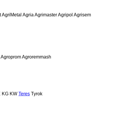
t
AgriMetal
Agria
Agrimaster
Agripol
Agrisem
Agroprom
Agroremmash
E
KG
KW
Teres
Tyrok