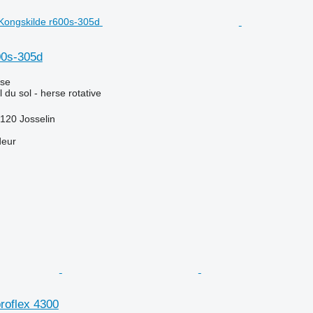
00s-305d
use
l du sol - herse rotative
120 Josselin
deur
roflex 4300