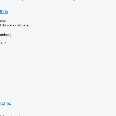
600h
luse
l du sol - cultivateur
Hamburg
deur
roflex