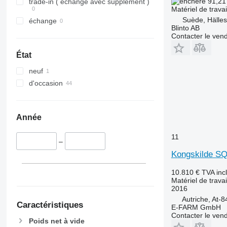
91,21
trade-in ( échange avec supplément )
Matériel de travai
Suède, Hälles
échange
Blinto AB
Contacter le ven
État
neuf
d'occasion
Année
11
–
Kongskilde S
10.810 €
TVA inc
Matériel de travai
2016
Autriche, At-8
Caractéristiques
E-FARM GmbH
Contacter le ven
Poids net à vide