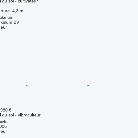
l du sol - cultivateur
rture
4,3 m
ukelum
ukelum BV
deur
.980 €
l du sol - vibroculteur
ivtsi
2006
deur