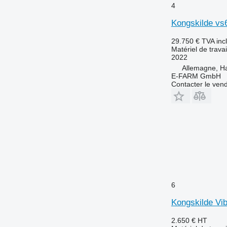
4
Kongskilde vs
29.750 €
TVA inc
Matériel de travai
2022
Allemagne, 
E-FARM GmbH
Contacter le ven
6
Kongskilde Vib
2.650 €
HT