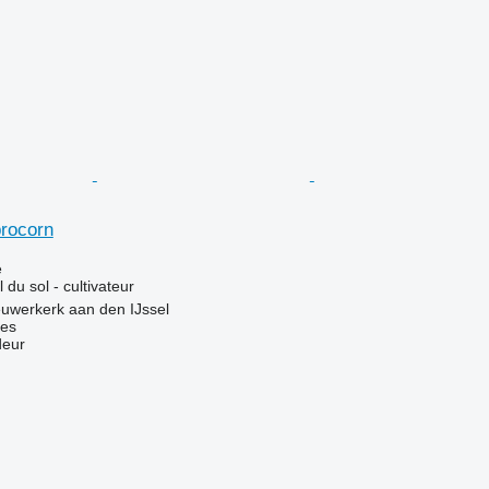
brocorn
e
l du sol - cultivateur
uwerkerk aan den IJssel
nes
deur