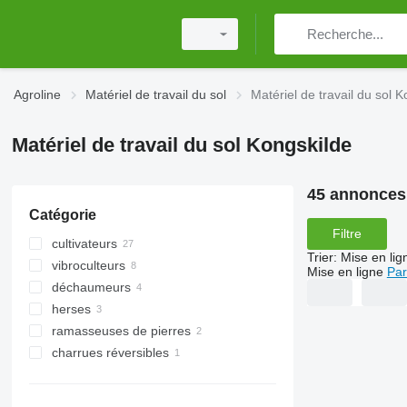
Agroline
Matériel de travail du sol
Matériel de travail du sol 
Matériel de travail du sol Kongskilde
45 annonces
Catégorie
Filtre
cultivateurs
Trier
:
Mise en lig
vibroculteurs
Mise en ligne
Par
déchaumeurs
herses
ramasseuses de pierres
herses rotatives
charrues réversibles
herses à disques
herses à dents