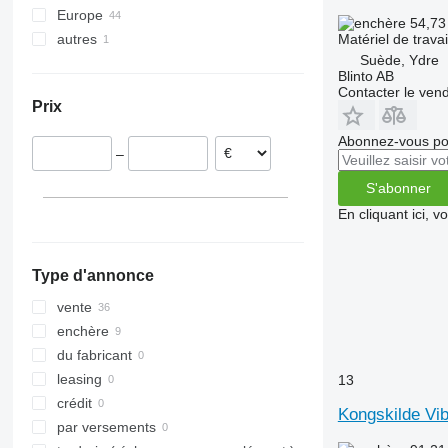
Europe
Tbes
RN
Korund
Jolly
Sturmvogel
54,73
Matériel de travai
autres
Allemagne
Vari-Master
RS
Kristall
L-series
Sunbird
Suède, Ydre
Autriche
Ukraine
RX
Opal
Presto
Super-Albatros
Blinto AB
Danemark
TLD
Rubin
W-series
Supertaube
Contacter le ven
Prix
Pays-Bas
Smaragd
France
VariDiamant
Abonnez-vous pou
–
Norvège
VariOpal
Suède
VariTansanit
S'abonner
République tchèque
VariTitan
En cliquant ici, 
tout afficher
VarioPack
Zirkon
Type d'annonce
vente
enchère
du fabricant
leasing
13
crédit
Kongskilde Vib
par versements