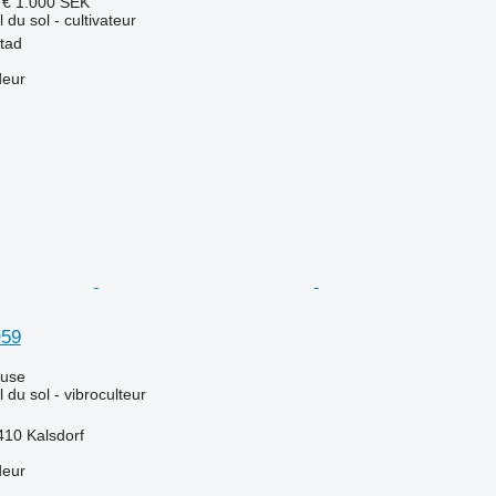
 €
1.000 SEK
l du sol - cultivateur
tad
deur
Q59
luse
l du sol - vibroculteur
410 Kalsdorf
deur