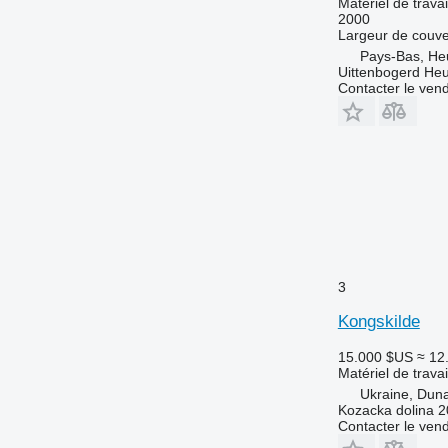
Matériel de travai
2000
Largeur de couve
Pays-Bas, He
Uittenbogerd He
Contacter le ven
3
Kongskilde
15.000 $US
≈ 12
Matériel de travai
Ukraine, Duna
Kozacka dolina 
Contacter le ven