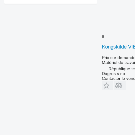
8
Kongskilde V
Prix sur demand
Matériel de trava
République t
Dagros s.r.o.
Contacter le ven