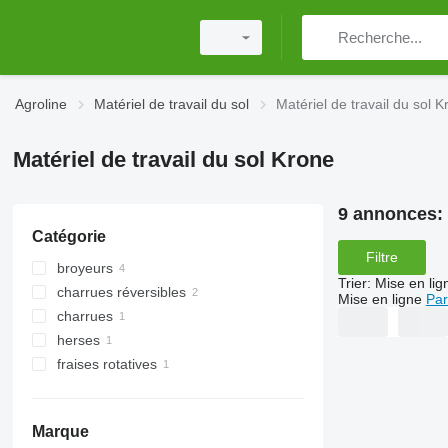
Agroline
Matériel de travail du sol
Matériel de travail du sol 
Matériel de travail du sol Krone
9 annonces:
Catégorie
Filtre
broyeurs
Trier
:
Mise en lig
charrues réversibles
broyeurs pour tracteur
Mise en ligne
Par
charrues
herses
fraises rotatives
herses rotatives
Marque