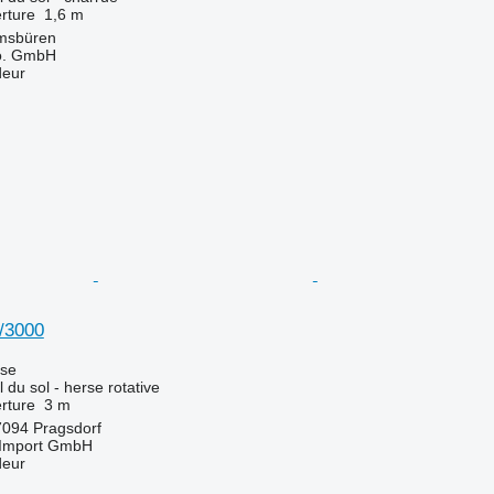
rture
1,6 m
msbüren
o. GmbH
deur
/3000
use
l du sol - herse rotative
rture
3 m
7094 Pragsdorf
t-Import GmbH
deur