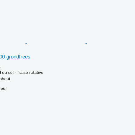
0 grondfrees
e
 du sol - fraise rotative
shout
deur