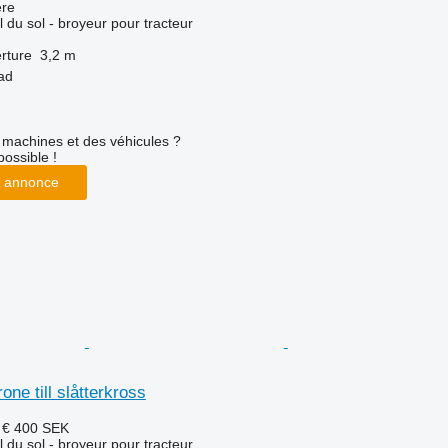
re
l du sol - broyeur pour tracteur
rture
3,2 m
ad
machines et des véhicules ?
possible !
 annonce
ne till slåtterkross
 €
400 SEK
l du sol - broyeur pour tracteur