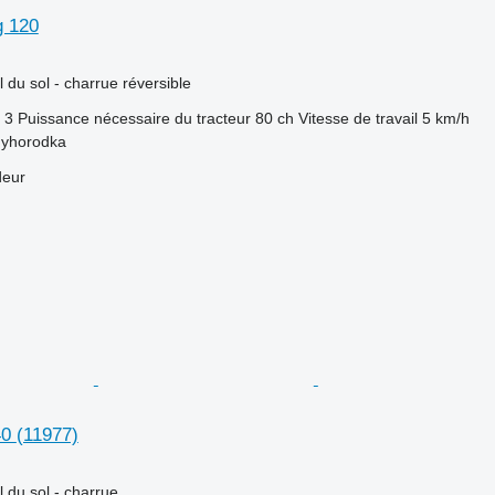
g 120
l du sol - charrue réversible
3
Puissance nécessaire du tracteur
80 ch
Vitesse de travail
5 km/h
nyhorodka
deur
40
(11977)
l du sol - charrue