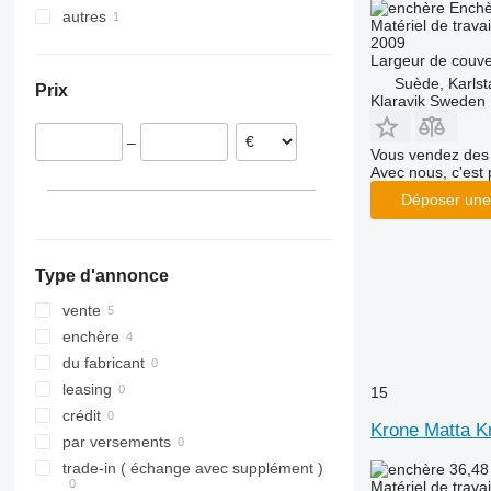
Enchè
autres
Suède
Vari-Master
RS
Kristall
L-series
Super-Albatros
Matériel de travai
2009
Pays-Bas
Ukraine
RX
Opal
Presto
Largeur de couve
Allemagne
TLD
Rubin
W-series
Suède, Karlst
Prix
Smaragd
Klaravik Sweden
VariDiamant
–
VariOpal
Vous vendez des 
Avec nous, c'est 
VariTansanit
Déposer une
VariTitan
VarioPack
Zirkon
Type d'annonce
vente
enchère
du fabricant
leasing
15
crédit
Krone Matta Kro
par versements
trade-in ( échange avec supplément )
36,48
Matériel de travai