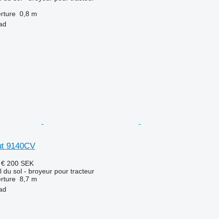
rture
0,8 m
ad
ut 9140CV
 €
200 SEK
l du sol - broyeur pour tracteur
rture
8,7 m
ad