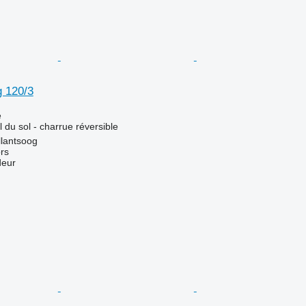
 120/3
e
l du sol - charrue réversible
llantsoog
rs
deur