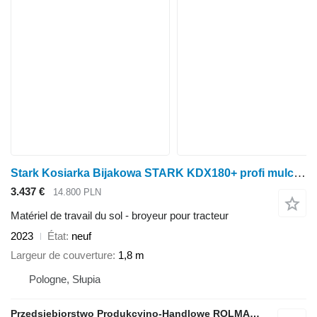
Stark Kosiarka Bijakowa STARK KDX180+ profi mulczer bijakówka 180
3.437 €
14.800 PLN
Matériel de travail du sol - broyeur pour tracteur
2023
État
neuf
Largeur de couverture
1,8 m
Pologne, Słupia
Przedsiębiorstwo Produkcyjno-Handlowe ROLMAPOL Marcin Dziekan