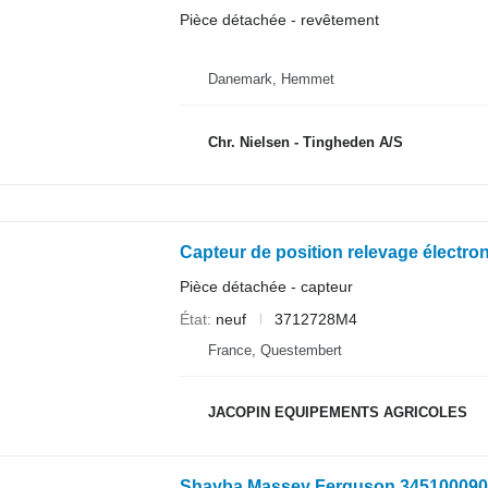
Pièce détachée - revêtement
Danemark, Hemmet
Chr. Nielsen - Tingheden A/S
Pièce détachée - capteur
État
neuf
3712728M4
France, Questembert
JACOPIN EQUIPEMENTS AGRICOLES
Shayba Massey Ferguson 34510009047