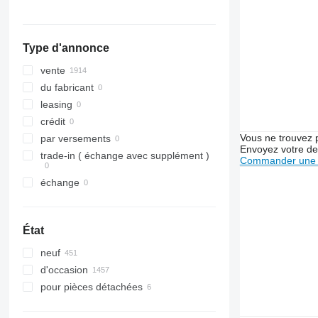
7210
County
1950
590
tout afficher
7220
Dexta
2026 R
595
7230
E-series
2030
675
Type d'annonce
7240
F-series
2054
690
7250
L-series
2130
698
vente
CS
TW
2140
2640
du fabricant
CVX
2650
3060
leasing
Farmall
2850
3070
crédit
International
3040
3080
Vous ne trouvez 
par versements
Envoyez votre de
JX
3045 R
3085
trade-in ( échange avec supplément )
Commander une 
Luxxum
3050
3095
échange
MX
3130
3640
MXM
3140
3645
MXU
3200
4235
État
Magnum
3320
4245
neuf
Maxxum
3340
4255
d'occasion
Optum
3350
4345
pour pièces détachées
Puma
3400
4355
STX
3415
5425