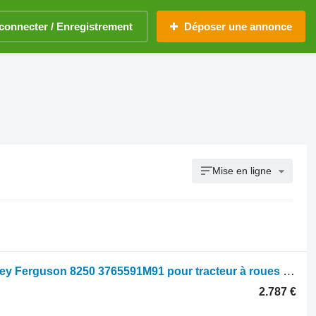
connecter / Enregistrement
Déposer une annonce
Mise en ligne
Massey Ferguson Essieu avant Massey Ferguson 8250 3765591M91 pour tracteur à roues Massey Ferguson 8250
2.787 €