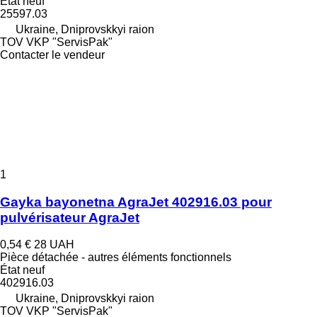
État
neuf
25597.03
Ukraine, Dniprovskkyi raion
TOV VKP "ServisPak"
Contacter le vendeur
1
Gayka bayonetna AgraJet 402916.03 pour
pulvérisateur AgraJet
0,54 €
28 UAH
Pièce détachée - autres éléments fonctionnels
État
neuf
402916.03
Ukraine, Dniprovskkyi raion
TOV VKP "ServisPak"