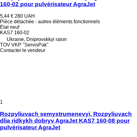
160-02 pour pulvérisateur AgraJet
5,44 €
280 UAH
Pièce détachée - autres éléments fonctionnels
État
neuf
KAS7 160-02
Ukraine, Dniprovskkyi raion
TOV VKP "ServisPak"
Contacter le vendeur
1
Rozpyliuvach semystrumenevyi, Rozpyliuvach
dlia ridkykh dobryv AgraJet KAS7 160-08 pour
pulvérisateur AgraJet