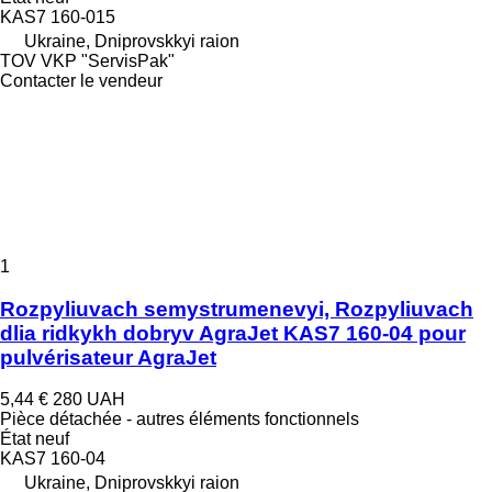
KAS7 160-015
Ukraine, Dniprovskkyi raion
TOV VKP "ServisPak"
Contacter le vendeur
1
Rozpyliuvach semystrumenevyi, Rozpyliuvach
dlia ridkykh dobryv AgraJet KAS7 160-04 pour
pulvérisateur AgraJet
5,44 €
280 UAH
Pièce détachée - autres éléments fonctionnels
État
neuf
KAS7 160-04
Ukraine, Dniprovskkyi raion