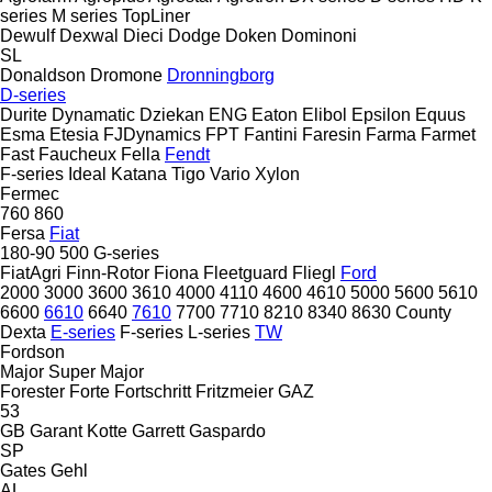
series
M series
TopLiner
Dewulf
Dexwal
Dieci
Dodge
Doken
Dominoni
SL
Donaldson
Dromone
Dronningborg
D-series
Durite
Dynamatic
Dziekan
ENG
Eaton
Elibol
Epsilon
Equus
Esma
Etesia
FJDynamics
FPT
Fantini
Faresin
Farma
Farmet
Fast
Faucheux
Fella
Fendt
F-series
Ideal
Katana
Tigo
Vario
Xylon
Fermec
760
860
Fersa
Fiat
180-90
500
G-series
FiatAgri
Finn-Rotor
Fiona
Fleetguard
Fliegl
Ford
2000
3000
3600
3610
4000
4110
4600
4610
5000
5600
5610
6600
6610
6640
7610
7700
7710
8210
8340
8630
County
Dexta
E-series
F-series
L-series
TW
Fordson
Major
Super Major
Forester
Forte
Fortschritt
Fritzmeier
GAZ
53
GB
Garant Kotte
Garrett
Gaspardo
SP
Gates
Gehl
AL