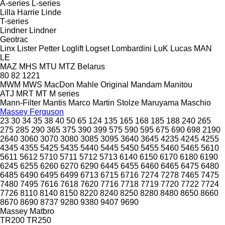
A-series
L-series
Lilla Harrie
Linde
T-series
Lindner
Lindner
Geotrac
Linx
Lister Petter
Loglift
Logset
Lombardini
LuK
Lucas
MAN
LE
MAZ
MHS
MTU
MTZ Belarus
80
82
1221
MWM
MWS
MacDon
Mahle Original
Mandam
Manitou
ATJ
MRT
MT
M series
Mann-Filter
Mantis
Marco
Martin Stolze
Maruyama
Maschio
Massey Ferguson
23
30
34
35
38
40
50
65
124
135
165
168
185
188
240
265
275
285
290
365
375
390
399
575
590
595
675
690
698
2190
2640
3060
3070
3080
3085
3095
3640
3645
4235
4245
4255
4345
4355
5425
5435
5440
5445
5450
5455
5460
5465
5610
5611
5612
5710
5711
5712
5713
6140
6150
6170
6180
6190
6245
6255
6260
6270
6290
6445
6455
6460
6465
6475
6480
6485
6490
6495
6499
6713
6715
6716
7274
7278
7465
7475
7480
7495
7616
7618
7620
7716
7718
7719
7720
7722
7724
7726
8110
8140
8150
8220
8240
8250
8280
8480
8650
8660
8670
8690
8737
9280
9380
9407
9690
Massey
Matbro
TR200
TR250