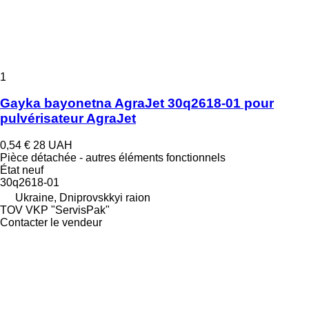
1
Gayka bayonetna AgraJet 30q2618-01 pour
pulvérisateur AgraJet
0,54 €
28 UAH
Pièce détachée - autres éléments fonctionnels
État
neuf
30q2618-01
Ukraine, Dniprovskkyi raion
TOV VKP "ServisPak"
Contacter le vendeur