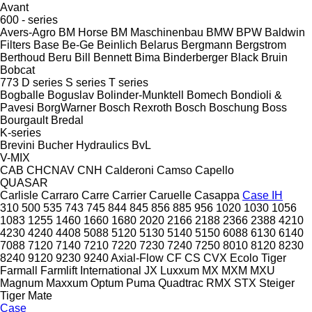
Avant
600 - series
Avers-Agro
BM Horse
BM Maschinenbau
BMW
BPW
Baldwin
Filters
Base
Be-Ge
Beinlich
Belarus
Bergmann
Bergstrom
Berthoud
Beru
Bill Bennett
Bima
Binderberger
Black Bruin
Bobcat
773
D series
S series
T series
Bogballe
Boguslav
Bolinder-Munktell
Bomech
Bondioli &
Pavesi
BorgWarner
Bosch Rexroth
Bosch
Boschung
Boss
Bourgault
Bredal
K-series
Brevini
Bucher Hydraulics
BvL
V-MIX
CAB
CHCNAV
CNH
Calderoni
Camso
Capello
QUASAR
Carlisle
Carraro
Carre
Carrier
Caruelle
Casappa
Case IH
310
500
535
743
745
844
845
856
885
956
1020
1030
1056
1083
1255
1460
1660
1680
2020
2166
2188
2366
2388
4210
4230
4240
4408
5088
5120
5130
5140
5150
6088
6130
6140
7088
7120
7140
7210
7220
7230
7240
7250
8010
8120
8230
8240
9120
9230
9240
Axial-Flow
CF
CS
CVX
Ecolo Tiger
Farmall
Farmlift
International
JX
Luxxum
MX
MXM
MXU
Magnum
Maxxum
Optum
Puma
Quadtrac
RMX
STX
Steiger
Tiger Mate
Case