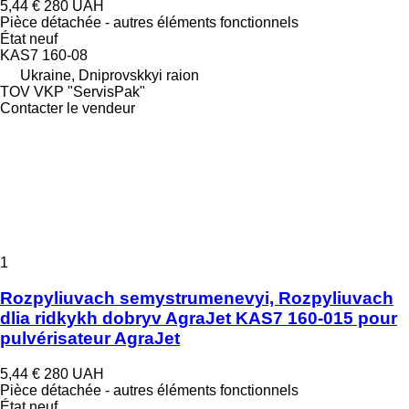
5,44 €
280 UAH
Pièce détachée - autres éléments fonctionnels
État
neuf
KAS7 160-08
Ukraine, Dniprovskkyi raion
TOV VKP "ServisPak"
Contacter le vendeur
1
Rozpyliuvach semystrumenevyi, Rozpyliuvach
dlia ridkykh dobryv AgraJet KAS7 160-015 pour
pulvérisateur AgraJet
5,44 €
280 UAH
Pièce détachée - autres éléments fonctionnels
État
neuf