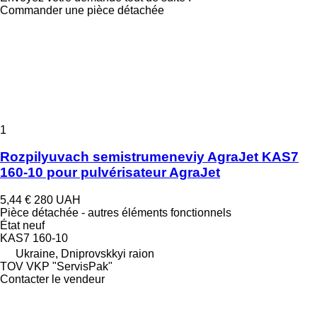
Commander une pièce détachée
1
Rozpilyuvach semistrumeneviy AgraJet KAS7
160-10 pour pulvérisateur AgraJet
5,44 €
280 UAH
Pièce détachée - autres éléments fonctionnels
État
neuf
KAS7 160-10
Ukraine, Dniprovskkyi raion
TOV VKP "ServisPak"
Contacter le vendeur