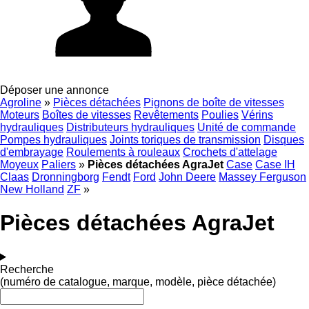
Déposer une annonce
Agroline
»
Pièces détachées
Pignons de boîte de vitesses
Moteurs
Boîtes de vitesses
Revêtements
Poulies
Vérins
hydrauliques
Distributeurs hydrauliques
Unité de commande
Pompes hydrauliques
Joints toriques de transmission
Disques
d'embrayage
Roulements à rouleaux
Crochets d'attelage
Moyeux
Paliers
»
Pièces détachées AgraJet
Case
Case IH
Claas
Dronningborg
Fendt
Ford
John Deere
Massey Ferguson
New Holland
ZF
»
Pièces détachées AgraJet
Recherche
(numéro de catalogue, marque, modèle, pièce détachée)