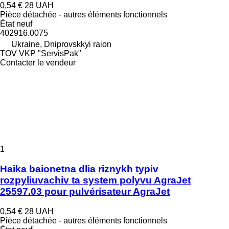
0,54 €
28 UAH
Pièce détachée - autres éléments fonctionnels
État
neuf
402916.0075
Ukraine, Dniprovskkyi raion
TOV VKP "ServisPak"
Contacter le vendeur
1
Haika baionetna dlia riznykh typiv
rozpyliuvachiv ta system polyvu AgraJet
25597.03 pour pulvérisateur AgraJet
0,54 €
28 UAH
Pièce détachée - autres éléments fonctionnels