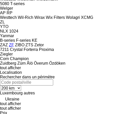
5080
T-series
Welger
AP
RP
Westtech
Wil-Rich
Wirax
Wix Filters
Wolagri
XCMG
ZL
YTO
NLX 1024
Yanmar
B-series
F-series
KE
ZAZ
ZF
ZIBO
ZTS
Zetor
7211
Crystal
Forterra
Proxima
Ziegler
Corn Champion
Zuidberg
Zürn
Ålö
Överum
Özdöken
tout afficher
Localisation
Rechercher dans un périmètre
Luxembourg
autres
Ukraine
tout afficher
tout afficher
Prix