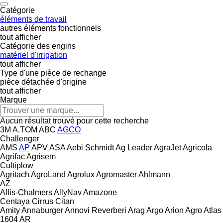
Catégorie
éléments de travail
autres éléments fonctionnels
tout afficher
Catégorie des engins
matériel d'irrigation
tout afficher
Type d'une pièce de rechange
pièce détachée d'origine
tout afficher
Marque
Aucun résultat trouvé pour cette recherche
3M
A.TOM
ABC
AGCO
Challenger
AMS
AP
APV
ASA
Aebi Schmidt
Ag Leader
AgraJet
Agricola
Agrifac
Agrisem
Cultiplow
Agritach
AgroLand
Agrolux
Agromaster
Ahlmann
AZ
Allis-Chalmers
AllyNav
Amazone
Centaya
Cirrus
Citan
Amity
Annaburger
Annovi Reverberi
Arag
Argo
Arion Agro
Atlas
1604
AR