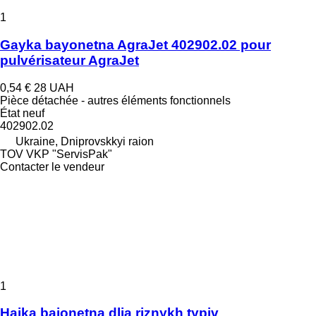
1
Gayka bayonetna AgraJet 402902.02 pour
pulvérisateur AgraJet
0,54 €
28 UAH
Pièce détachée - autres éléments fonctionnels
État
neuf
402902.02
Ukraine, Dniprovskkyi raion
TOV VKP "ServisPak"
Contacter le vendeur
1
Haika baionetna dlia riznykh typiv