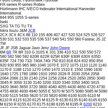
Hydro Leduc
Hydromatik
Hyundai
HX-series
R-series
Robex
Hürlimann
IHC
IVECO
Indexator
International Harvester
International
844
955
1055
S-series
Iseki
SXG
TA
TG
TU
TX
Iskra
Isuzu
J&M
JCB
2CX
3CX
4CX
86
110
155
406
407
427
520
524
525
526
527
530
531
532
533
535
536
537
540
541
550
560
Fastrac
JS
JZ
TM
JF
JF
JSB
Jaguar
Javo
Jenz
John Deere
6M
6R
7R
8R
310 G
310S K
331
336
410
512
530
550
572
580
582
590
592
620R
622R
625R
630F
630R
630X
635D
635F
724
730
732i
740A
740i
750
810
818
824
832
850
854
920
930
955
965
980
1040
1070 E
1072
1075
1110
1120
1140
1170 E
1188
1210
1270
1450
1470
1510 E
1550
1590
1630
1640
1725
1780
1890
1910
1950
2026 R
2030
2054
2058
2064
2066
2130
2140
2254
2256
2264
2520
2650
2850
3040
3045 R
3050
3130
3140
3200
3320
3340
3350
3400
3415
3420
3640
3650
3720
3800
4040
4055
4430
4650
4720
4730
4755
4830
4930
4940
5055 E
5070 M
5075
5080
5085 M
5090
5100
5115
5430i
5620
5720
5820
6090
6100
6105
6110 M
6110 R
6115
6120
6125 M
6125 R
6130
6135
6140
6145
6150
M
6150 R
6155
6170
6175
6190
6195 M
6195 R
6200
6210