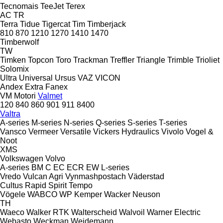
Tecnomais
TeeJet
Terex
AC
TR
Terra
Tidue
Tigercat
Tim
Timberjack
810
870
1210
1270
1410
1470
Timberwolf
TW
Timken
Topcon
Toro
Trackman
Treffler
Triangle
Trimble
Trioliet
Solomix
Ultra
Universal
Ursus
VAZ
VICON
Andex
Extra
Fanex
VM Motori
Valmet
120
840
860
901
911
8400
Valtra
A-series
M-series
N-series
Q-series
S-series
T-series
Vansco
Vermeer
Versatile
Vickers Hydraulics
Vivolo
Vogel &
Noot
XMS
Volkswagen
Volvo
A-series
BM
C
EC
ECR
EW
L-series
Vredo
Vulcan Agri
Vynmashpostach
Väderstad
Cultus
Rapid
Spirit
Tempo
Vögele
WABCO
WP Kemper
Wacker Neuson
TH
Waeco
Walker RTK
Walterscheid
Walvoil
Warner Electric
Webasto
Weckman
Weidemann