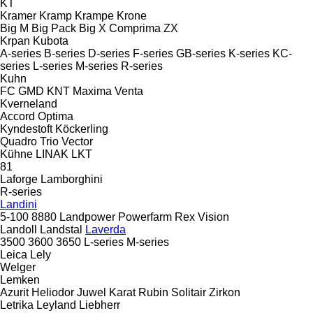
KT
Kramer
Kramp
Krampe
Krone
Big M
Big Pack
Big X
Comprima
ZX
Krpan
Kubota
A-series
B-series
D-series
F-series
GB-series
K-series
KC-
series
L-series
M-series
R-series
Kuhn
FC
GMD
KNT
Maxima
Venta
Kverneland
Accord
Optima
Kyndestoft
Köckerling
Quadro
Trio
Vector
Kühne
LINAK
LKT
81
Laforge
Lamborghini
R-series
Landini
5-100
8880
Landpower
Powerfarm
Rex
Vision
Landoll
Landstal
Laverda
3500
3600
3650
L-series
M-series
Leica
Lely
Welger
Lemken
Azurit
Heliodor
Juwel
Karat
Rubin
Solitair
Zirkon
Letrika
Leyland
Liebherr