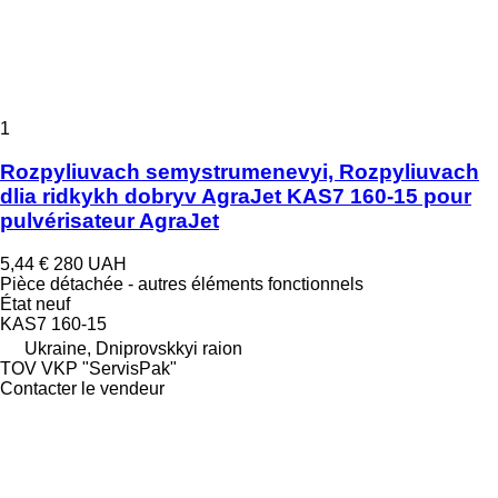
1
Rozpyliuvach semystrumenevyi, Rozpyliuvach
dlia ridkykh dobryv AgraJet KAS7 160-15 pour
pulvérisateur AgraJet
5,44 €
280 UAH
Pièce détachée - autres éléments fonctionnels
État
neuf
KAS7 160-15
Ukraine, Dniprovskkyi raion
TOV VKP "ServisPak"
Contacter le vendeur