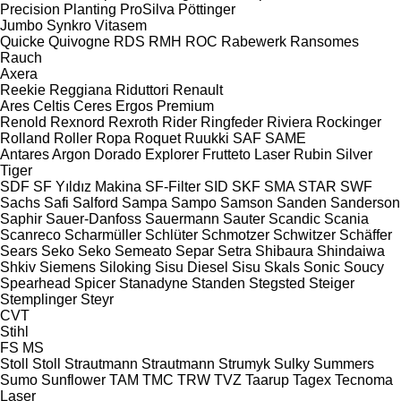
Precision Planting
ProSilva
Pöttinger
Jumbo
Synkro
Vitasem
Quicke
Quivogne
RDS
RMH
ROC
Rabewerk
Ransomes
Rauch
Axera
Reekie
Reggiana Riduttori
Renault
Ares
Celtis
Ceres
Ergos
Premium
Renold
Rexnord
Rexroth
Rider
Ringfeder
Riviera
Rockinger
Rolland
Roller
Ropa
Roquet
Ruukki
SAF
SAME
Antares
Argon
Dorado
Explorer
Frutteto
Laser
Rubin
Silver
Tiger
SDF
SF Yıldız Makina
SF-Filter
SID
SKF
SMA
STAR
SWF
Sachs
Safi
Salford
Sampa
Sampo
Samson
Sanden
Sanderson
Saphir
Sauer-Danfoss
Sauermann
Sauter
Scandic
Scania
Scanreco
Scharmüller
Schlüter
Schmotzer
Schwitzer
Schäffer
Sears
Seko
Seko
Semeato
Separ
Setra
Shibaura
Shindaiwa
Shkiv
Siemens
Siloking
Sisu Diesel
Sisu
Skals
Sonic
Soucy
Spearhead
Spicer
Stanadyne
Standen
Stegsted
Steiger
Stemplinger
Steyr
CVT
Stihl
FS
MS
Stoll
Stoll
Strautmann
Strautmann
Strumyk
Sulky
Summers
Sumo
Sunflower
TAM
TMC
TRW
TVZ
Taarup
Tagex
Tecnoma
Laser