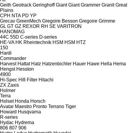
Geith
Geotrack
Geringhoff
Giant
Giant
Grammer
Granit
Great
Plains
CPH
NTA
PD
YP
Grecav
GreenMech
Gregoire Besson
Gregoire
Grimme
GL
GT
GZ
REXOR
RH
SE
VARITRON
HANOMAG
44C
55D
C-series
D-series
HE-VA
HK Rheintechnik
HSM
HSM
HTZ
150
Hardi
Commander
Harvest
Hattat
Hatz
Hatzenbichler
Hauer
Hawe
Hella
Hema
Hengst
Hesston
4900
Hi-Spec
Hifi Filter
Hitachi
ZX
Zaxis
Holmer
Terra
Holset
Honda
Horsch
Avatar
Maestro
Pronto
Terrano
Tiger
Howard
Husqvarna
R-series
Hydac
Hydrema
806
807
906