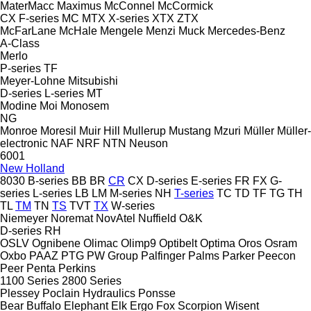
MaterMacc
Maximus
McConnel
McCormick
CX
F-series
MC
MTX
X-series
XTX
ZTX
McFarLane
McHale
Mengele
Menzi Muck
Mercedes-Benz
A-Class
Merlo
P-series
TF
Meyer-Lohne
Mitsubishi
D-series
L-series
MT
Modine
Moi
Monosem
NG
Monroe
Moresil
Muir Hill
Mullerup
Mustang
Mzuri
Müller
Müller-
electronic
NAF
NRF
NTN
Neuson
6001
New Holland
8030
B-series
BB
BR
CR
CX
D-series
E-series
FR
FX
G-
series
L-series
LB
LM
M-series
NH
T-series
TC
TD
TF
TG
TH
TL
TM
TN
TS
TVT
TX
W-series
Niemeyer
Noremat
NovAtel
Nuffield
O&K
D-series
RH
OSLV
Ognibene
Olimac
Olimp9
Optibelt
Optima
Oros
Osram
Oxbo
PAAZ
PTG
PW Group
Palfinger
Palms
Parker
Peecon
Peer
Penta
Perkins
1100 Series
2800 Series
Plessey
Poclain Hydraulics
Ponsse
Bear
Buffalo
Elephant
Elk
Ergo
Fox
Scorpion
Wisent