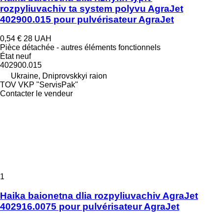
rozpyliuvachiv ta system polyvu AgraJet
402900.015 pour pulvérisateur AgraJet
0,54 €
28 UAH
Pièce détachée - autres éléments fonctionnels
État
neuf
402900.015
Ukraine, Dniprovskkyi raion
TOV VKP "ServisPak"
Contacter le vendeur
1
Haika baionetna dlia rozpyliuvachiv AgraJet
402916.0075 pour pulvérisateur AgraJet