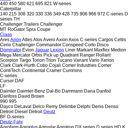
440
450
580
621
695
821
W-series
Caterpillar
140
215
308
320
330
336
349
428
735
906
966
972
C-series
D
series
TH
Challenger Trailers
Challenger
MT
RoGator
Spra Coupe
Claas
Ares
Arion
Atles
Atos
Avero
Axion
Axos
C-series
Cargos
Celtis
Cerio
Challenger
Commandor
Conspeed
Corto
Disco
Dominator
Evion
Jaguar
Lexion
Liner
Markant
Maxflex
Medion
Mega
Mercator
Orbis
Pick up
Quadrant
Ranger
Rollant
Scorpion
Targo
Torion
Trion
Tucano
Variant
Vario
Xerion
Clark
Clark-Hurth
Cobo
Cojali
Comer Industries
Comer
ContiTech
Continental
Cramer
Cummins
C-series
Cursor
DAF
LF
Daimler
Daimler-Benz
Dal-Bo
Dammann
Dana
Danfoil
Danfoss
David Brown
990
995
Dayco
DeLaval
Delco Remy
Delimbe
Delphi
Denis
Denso
Detroit Diesel
Detroit
Deutz
BF
D-series
Deutz-Fahr
Agrofarm
Agroplus
Agrostar
Agrotron
DX series
D series
HD
K