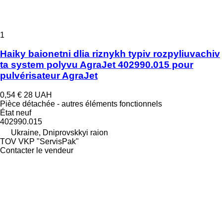
1
Haiky baionetni dlia riznykh typiv rozpyliuvachiv
ta system polyvu AgraJet 402990.015 pour
pulvérisateur AgraJet
0,54 €
28 UAH
Pièce détachée - autres éléments fonctionnels
État
neuf
402990.015
Ukraine, Dniprovskkyi raion
TOV VKP "ServisPak"
Contacter le vendeur