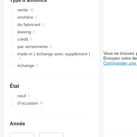
Type d'annonce
9240
2064
Axial-Flow
2066
vente
CF
2254
enchère
STX
2256
du fabricant
2264
leasing
3040
crédit
4040
par versements
Vous ne trouvez 
5820
trade-in ( échange avec supplément )
Envoyez votre de
6090
Commander une 
échange
6620
7000
7200
État
7250
neuf
7300
d'occasion
7350
7400
7450
Année
7500
7700