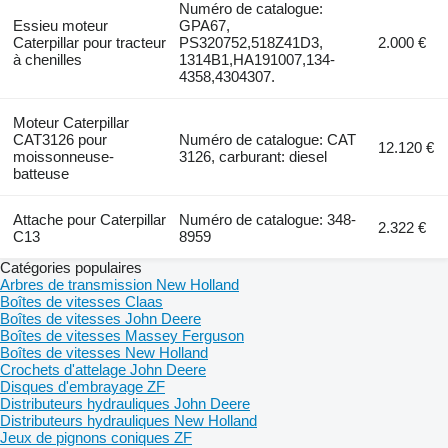
Numéro de catalogue:
Essieu moteur
GPA67,
Caterpillar pour tracteur
PS320752,518Z41D3,
2.000 €
à chenilles
1314B1,HA191007,134-
4358,4304307.
Moteur Caterpillar
CAT3126 pour
Numéro de catalogue: CAT
12.120 €
moissonneuse-
3126, carburant: diesel
batteuse
Attache pour Caterpillar
Numéro de catalogue: 348-
2.322 €
C13
8959
Catégories populaires
Arbres de transmission New Holland
Boîtes de vitesses Claas
Boîtes de vitesses John Deere
Boîtes de vitesses Massey Ferguson
Boîtes de vitesses New Holland
Crochets d'attelage John Deere
Disques d'embrayage ZF
Distributeurs hydrauliques John Deere
Distributeurs hydrauliques New Holland
Jeux de pignons coniques ZF