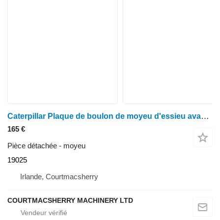
Caterpillar Plaque de boulon de moyeu d'essieu avant Carraro 19025, 066993, 87710170, 61949
165 €
Pièce détachée - moyeu
19025
Irlande, Courtmacsherry
COURTMACSHERRY MACHINERY LTD