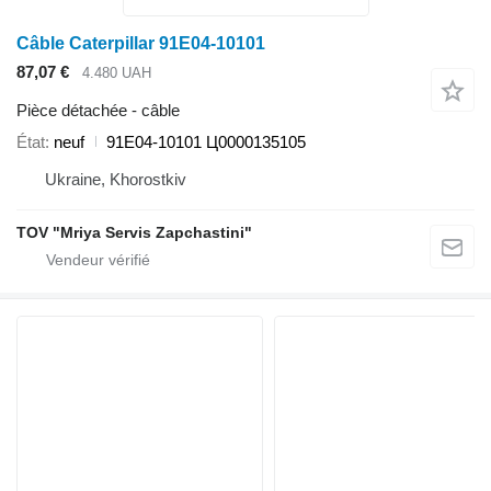
Câble Caterpillar 91E04-10101
87,07 €
4.480 UAH
Pièce détachée - câble
État
neuf
91Е04-10101 Ц0000135105
Ukraine, Khorostkiv
TOV "Mriya Servis Zapchastini"