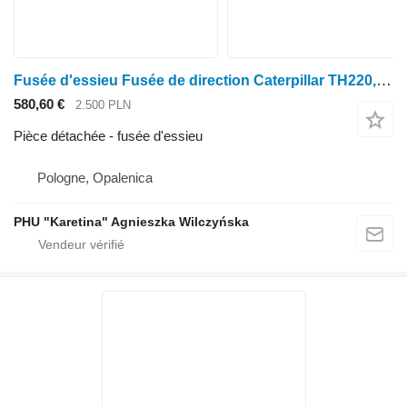
Fusée d'essieu Fusée de direction Caterpillar TH220, TH330, TH355, TH360 pour chargeur agricole Caterpillar th220, th330 , th355 , th360
580,60 €
2.500 PLN
Pièce détachée - fusée d'essieu
Pologne, Opalenica
PHU "Karetina" Agnieszka Wilczyńska