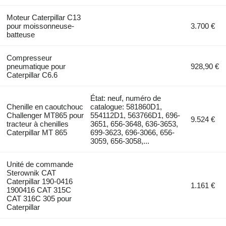
Moteur Caterpillar C13
pour moissonneuse-
3.700 €
batteuse
Compresseur
pneumatique pour
928,90 €
Caterpillar C6.6
État: neuf, numéro de
Chenille en caoutchouc
catalogue: 581860D1,
Challenger MT865 pour
554112D1, 563766D1, 696-
9.524 €
tracteur à chenilles
3651, 656-3648, 636-3653,
Caterpillar MT 865
699-3623, 696-3066, 656-
3059, 656-3058,...
Unité de commande
Sterownik CAT
Caterpillar 190-0416
1.161 €
1900416 CAT 315C
CAT 316C 305 pour
Caterpillar