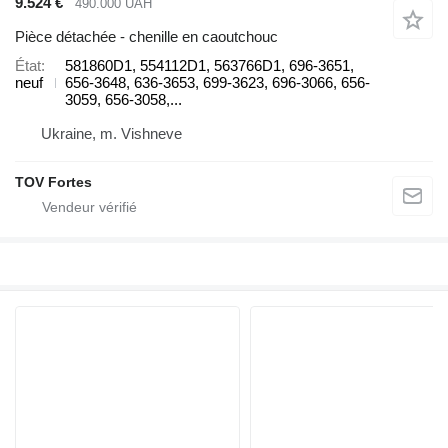
9.524 €
490.000 UAH
Pièce détachée - chenille en caoutchouc
État
581860D1, 554112D1, 563766D1, 696-3651,
neuf
656-3648, 636-3653, 699-3623, 696-3066, 656-
3059, 656-3058,...
Ukraine, m. Vishneve
TOV Fortes