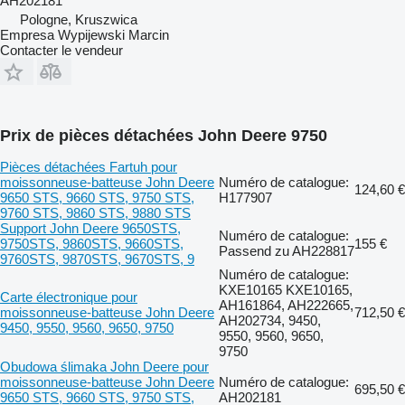
AH202181
Pologne, Kruszwica
Empresa Wypijewski Marcin
Contacter le vendeur
Prix de pièces détachées John Deere 9750
Pièces détachées Fartuh pour
moissonneuse-batteuse John Deere
Numéro de catalogue:
124,60 €
9650 STS, 9660 STS, 9750 STS,
H177907
9760 STS, 9860 STS, 9880 STS
Support John Deere 9650STS,
Numéro de catalogue:
9750STS, 9860STS, 9660STS,
155 €
Passend zu AH228817
9760STS, 9870STS, 9670STS, 9
Numéro de catalogue:
KXE10165 KXE10165,
Carte électronique pour
AH161864, AH222665,
moissonneuse-batteuse John Deere
712,50 €
AH202734, 9450,
9450, 9550, 9560, 9650, 9750
9550, 9560, 9650,
9750
Obudowa ślimaka John Deere pour
moissonneuse-batteuse John Deere
Numéro de catalogue:
695,50 €
9650 STS, 9660 STS, 9750 STS,
AH202181