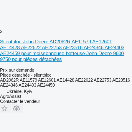
3
Silentbloc John Deere AD2062R AE11579 AE12601
AE14428 AE22622 AE22753 AE23516 AE24346 AE24403
AE24459 pour moissonneuse-batteuse John Deere 9600
9750 pour pièces détachées
Prix sur demande
Pièce détachée - silentbloc
AD2062R AE11579 AE12601 AE14428 AE22622 AE22753 AE23516
AE24346 AE24403 AE24459
Ukraine, Kyiv
AgroAssist
Contacter le vendeur