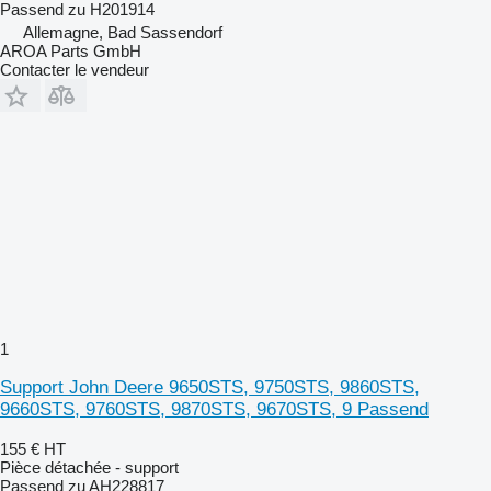
Passend zu H201914
Allemagne, Bad Sassendorf
AROA Parts GmbH
Contacter le vendeur
1
Support John Deere 9650STS, 9750STS, 9860STS,
9660STS, 9760STS, 9870STS, 9670STS, 9 Passend
155 €
HT
Pièce détachée - support
Passend zu AH228817