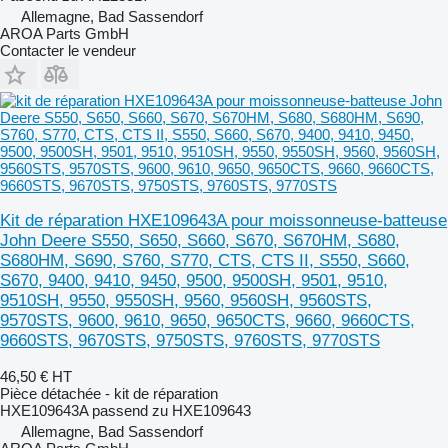
Allemagne, Bad Sassendorf
AROA Parts GmbH
Contacter le vendeur
Kit de réparation HXE109643A pour moissonneuse-batteuse
John Deere S550, S650, S660, S670, S670HM, S680,
S680HM, S690, S760, S770, CTS, CTS II, S550, S660,
S670, 9400, 9410, 9450, 9500, 9500SH, 9501, 9510,
9510SH, 9550, 9550SH, 9560, 9560SH, 9560STS,
9570STS, 9600, 9610, 9650, 9650CTS, 9660, 9660CTS,
9660STS, 9670STS, 9750STS, 9760STS, 9770STS
46,50 €
HT
Pièce détachée - kit de réparation
HXE109643A passend zu HXE109643
Allemagne, Bad Sassendorf