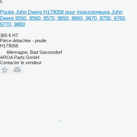
5
Poulie John Deere H179058 pour moissonneuse John
Deere 9550, 9560, 9570, 9650, 9660, 9670, 9750, 9760,
9770, 9860
365 €
HT
Pièce détachée - poulie
H179058
Allemagne, Bad Sassendorf
AROA Parts GmbH
Contacter le vendeur