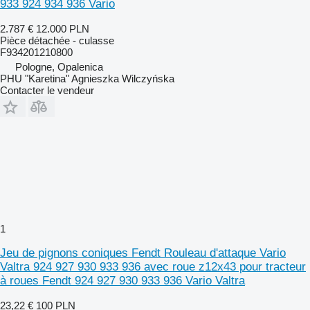
933 924 934 936 Vario
2.787 €
12.000 PLN
Pièce détachée - culasse
F934201210800
Pologne, Opalenica
PHU "Karetina" Agnieszka Wilczyńska
Contacter le vendeur
1
Jeu de pignons coniques Fendt Rouleau d'attaque Vario
Valtra 924 927 930 933 936 avec roue z12x43 pour tracteur
à roues Fendt 924 927 930 933 936 Vario Valtra
23,22 €
100 PLN