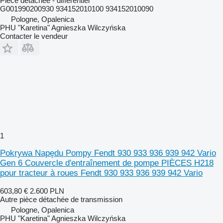
Pièce détachée - différentiel
G001990200930 934152010100 934152010090
Pologne, Opalenica
PHU "Karetina" Agnieszka Wilczyńska
Contacter le vendeur
1
Pokrywa Napędu Pompy Fendt 930 933 936 939 942 Vario
Gen 6 Couvercle d'entraînement de pompe PIÈCES H218
pour tracteur à roues Fendt 930 933 936 939 942 Vario
603,80 €
2.600 PLN
Autre pièce détachée de transmission
Pologne, Opalenica
PHU "Karetina" Agnieszka Wilczyńska