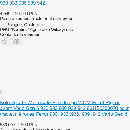
930 933 936 939 942
4.645 €
20.000 PLN
Pièce détachée - roulement de moyeu
Pologne, Opalenica
PHU "Karetina" Agnieszka Wilczyńska
Contacter le vendeur
1
Koło Zębate Walcowate Przedniego WOM Fendt Pignon
avant Vario Gen 6 930 933 936 939 942 961150200020 pour
tracteur à roues Fendt 930, 933 ,936, 939 ,942 Vario Gen 6
580,60 €
2.500 PLN
Autre pièce détachée de transmission