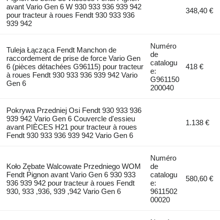
avant Vario Gen 6 W 930 933 936 939 942
348,40 €
pour tracteur à roues Fendt 930 933 936
939 942
Numéro
Tuleja Łącząca Fendt Manchon de
de
raccordement de prise de force Vario Gen
catalogu
6 (pièces détachées G96115) pour tracteur
418 €
e:
à roues Fendt 930 933 936 939 942 Vario
G961150
Gen 6
200040
Pokrywa Przedniej Osi Fendt 930 933 936
939 942 Vario Gen 6 Couvercle d'essieu
1.138 €
avant PIÈCES H21 pour tracteur à roues
Fendt 930 933 936 939 942 Vario Gen 6
Numéro
Koło Zębate Walcowate Przedniego WOM
de
Fendt Pignon avant Vario Gen 6 930 933
catalogu
580,60 €
936 939 942 pour tracteur à roues Fendt
e:
930, 933 ,936, 939 ,942 Vario Gen 6
9611502
00020