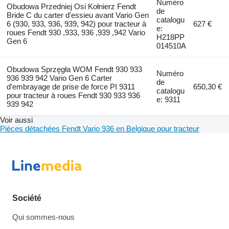
Numéro
Obudowa Przedniej Osi Kołnierz Fendt
de
Bride C du carter d'essieu avant Vario Gen
catalogu
6 (930, 933, 936, 939, 942) pour tracteur à
627 €
e:
roues Fendt 930 ,933, 936 ,939 ,942 Vario
H218PP
Gen 6
014510A
Obudowa Sprzęgła WOM Fendt 930 933
Numéro
936 939 942 Vario Gen 6 Carter
de
d'embrayage de prise de force PI 9311
650,30 €
catalogu
pour tracteur à roues Fendt 930 933 936
e: 9311
939 942
Voir aussi
Pièces détachées Fendt Vario 936 en Belgique pour tracteur
Société
Qui sommes-nous