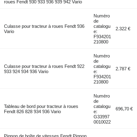
roues Fendt 930 933 936 939 942 Vario
Numéro
de
Culasse pour tracteur à roues Fendt 936
catalogu
2.322 €
Vario
e:
F934201
210800
Numéro
de
Culasse pour tracteur à roues Fendt 922
catalogu
2.787 €
933 924 934 936 Vario
e:
F934201
210800
Numéro
de
Tableau de bord pour tracteur à roues
catalogu
696,70 €
Fendt 826 828 934 936 Vario
e:
G33997
0010022
Pignon de boîte de vitesses Fendt Pignon