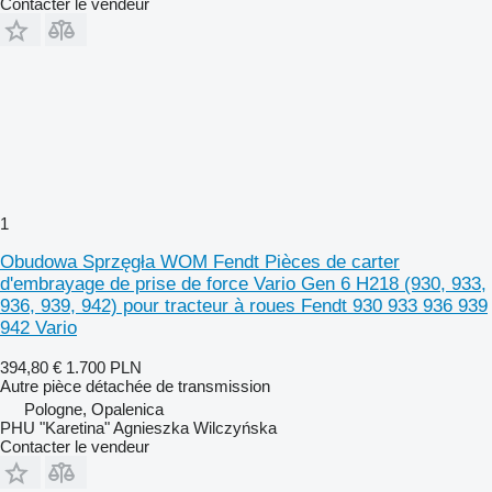
Contacter le vendeur
1
Obudowa Sprzęgła WOM Fendt Pièces de carter
d'embrayage de prise de force Vario Gen 6 H218 (930, 933,
936, 939, 942) pour tracteur à roues Fendt 930 933 936 939
942 Vario
394,80 €
1.700 PLN
Autre pièce détachée de transmission
Pologne, Opalenica
PHU "Karetina" Agnieszka Wilczyńska
Contacter le vendeur