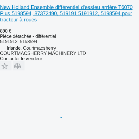
New Holland Ensemble différentiel d'essieu arrière T6070
Plus 5198594, 87372490, 519191 5191912, 5198594 pour
tracteur à roues
890 €
Pièce détachée - différentiel
5191912, 5198594
Irlande, Courtmacsherry
COURTMACSHERRY MACHINERY LTD
Contacter le vendeur