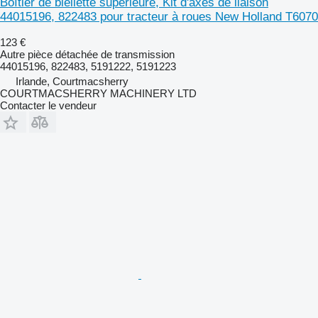
Boîtier de biellette supérieure, Kit d'axes de liaison
44015196, 822483 pour tracteur à roues New Holland T6070
123 €
Autre pièce détachée de transmission
44015196, 822483, 5191222, 5191223
Irlande, Courtmacsherry
COURTMACSHERRY MACHINERY LTD
Contacter le vendeur