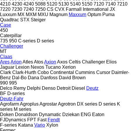
4210
4230
4240
5088
5120
5130
5140
5150
7120
7140
7210
7220
7230
7240
7250
CS
CVX
Farmall
International
JX
Luxxum
MX
MXM
MXU
Magnum
Maxxum
Optum
Puma
Quadtrac
STX
Steiger
Case
450
Caterpillar
735
950
C-series
D series
Challenger
MT
Claas
Ares
Arion
Atles
Atos
Axion
Axos
Celtis
Challenger
Elios
Jaguar
Lexion
Nexos
Tucano
Xerion
Clark
Clark-Hurth
Cobo
Continental
Cummins
Cursor
Daimler-
Benz
Dal-Bo
Dana
Danfoss
David Brown
990
995
Delco Remy
Delphi
Denso
Detroit Diesel
Deutz
BF
D-series
Deutz-Fahr
Agrofarm
Agroplus
Agrostar
Agrotron
DX series
D series
K
series
M series
Doken
Donaldson
Dynamatic
Dziekan
ENG
Eaton
FJDynamics
FPT
Fast
Fendt
F-series
Katana
Vario
Xylon
Fermec