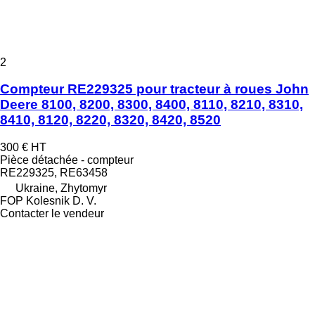
2
Compteur RE229325 pour tracteur à roues John
Deere 8100, 8200, 8300, 8400, 8110, 8210, 8310,
8410, 8120, 8220, 8320, 8420, 8520
300 €
HT
Pièce détachée - compteur
RE229325, RE63458
Ukraine, Zhytomyr
FOP Kolesnik D. V.
Contacter le vendeur