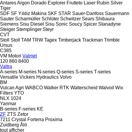
Antares
Argon
Dorado
Explorer
Frutteto
Laser
Rubin
Silver
Tiger
SDF
SF Yıldız Makina
SKF
STAR
Sauer-Danfoss
Sauermann
Sauter
Scharmüller
Schlüter
Schwitzer
Sears
Shibaura
Siemens
Sisu Diesel
Sisu
Sonic
Soucy
Spicer
Stanadyne
Steiger
Stemplinger
Steyr
CVT
Stoll
Stoll
TAM
TRW
Tagex
Timberjack
Trackman
Trimble
Ursus
C385
VM Motori
Valmet
120
860
8400
Valtra
A-series
M-series
N-series
Q-series
S-series
T-series
Versatile
Vickers Hydraulics
Volvo
BM
Vulcan Agri
WABCO
Walker RTK
Walterscheid
Walvoil
Wix
Filters
YTO
NLX 1024
Yanmar
B-series
F-series
KE
ZF
ZTS
Zetor
7211
Crystal
Forterra
Proxima
Zuidberg
Ålö
tout afficher