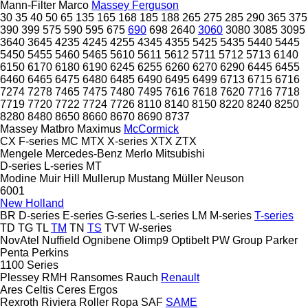
Mann-Filter
Marco
Massey Ferguson
30
35
40
50
65
135
165
168
185
188
265
275
285
290
365
375
390
399
575
590
595
675
690
698
2640
3060
3080
3085
3095
3640
3645
4235
4245
4255
4345
4355
5425
5435
5440
5445
5450
5455
5460
5465
5610
5611
5612
5711
5712
5713
6140
6150
6170
6180
6190
6245
6255
6260
6270
6290
6445
6455
6460
6465
6475
6480
6485
6490
6495
6499
6713
6715
6716
7274
7278
7465
7475
7480
7495
7616
7618
7620
7716
7718
7719
7720
7722
7724
7726
8110
8140
8150
8220
8240
8250
8280
8480
8650
8660
8670
8690
8737
Massey
Matbro
Maximus
McCormick
CX
F-series
MC
MTX
X-series
XTX
ZTX
Mengele
Mercedes-Benz
Merlo
Mitsubishi
D-series
L-series
MT
Modine
Muir Hill
Mullerup
Mustang
Müller
Neuson
6001
New Holland
BR
D-series
E-series
G-series
L-series
LM
M-series
T-series
TD
TG
TL
TM
TN
TS
TVT
W-series
NovAtel
Nuffield
Ognibene
Olimp9
Optibelt
PW Group
Parker
Penta
Perkins
1100 Series
Plessey
RMH
Ransomes
Rauch
Renault
Ares
Celtis
Ceres
Ergos
Rexroth
Riviera
Roller
Ropa
SAF
SAME