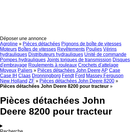
Déposer une annonce
Agroline
»
Pièces détachées
Pignons de boîte de vitesses
Moteurs
Boîtes de vitesses
Revêtements
Poulies
Vérins
hydrauliques
Distributeurs hydrauliques
Unité de commande
Pompes hydrauliques
Joints toriques de transmission
Disques
d'embrayage
Roulements à rouleaux
Crochets d'attelage
Moyeux
Paliers
»
Pièces détachées John Deere
AP
Case
Case IH
Claas
Dronningborg
Fendt
Ford
Massey Ferguson
New Holland
ZF
»
Pièces détachées John Deere 8200
»
Pièces détachées John Deere 8200 pour tracteur
»
Pièces détachées John
Deere 8200 pour tracteur
Recherche