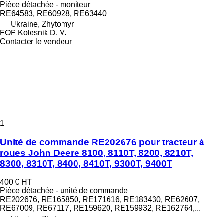
Pièce détachée - moniteur
RE64583, RE60928, RE63440
Ukraine, Zhytomyr
FOP Kolesnik D. V.
Contacter le vendeur
1
Unité de commande RE202676 pour tracteur à
roues John Deere 8100, 8110T, 8200, 8210T,
8300, 8310T, 8400, 8410T, 9300T, 9400T
400 €
HT
Pièce détachée - unité de commande
RE202676, RE165850, RE171616, RE183430, RE62607,
RE67009, RE67117, RE159620, RE159932, RE162764,...