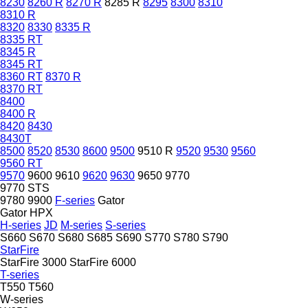
8230
8260 R
8270 R
8285 R
8295
8300
8310
8310 R
8320
8330
8335 R
8335 RT
8345 R
8345 RT
8360 RT
8370 R
8370 RT
8400
8400 R
8420
8430
8430T
8500
8520
8530
8600
9500
9510 R
9520
9530
9560
9560 RT
9570
9600
9610
9620
9630
9650
9770
9770 STS
9780
9900
F-series
Gator
Gator HPX
H-series
JD
M-series
S-series
S660
S670
S680
S685
S690
S770
S780
S790
StarFire
StarFire 3000
StarFire 6000
T-series
T550
T560
W-series