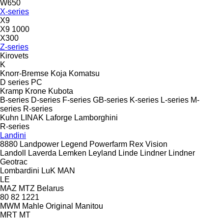
W650
X-series
X9
X9 1000
X300
Z-series
Kirovets
K
Knorr-Bremse
Koja
Komatsu
D series
PC
Kramp
Krone
Kubota
B-series
D-series
F-series
GB-series
K-series
L-series
M-
series
R-series
Kuhn
LINAK
Laforge
Lamborghini
R-series
Landini
8880
Landpower
Legend
Powerfarm
Rex
Vision
Landoll
Laverda
Lemken
Leyland
Linde
Lindner
Lindner
Geotrac
Lombardini
LuK
MAN
LE
MAZ
MTZ Belarus
80
82
1221
MWM
Mahle Original
Manitou
MRT
MT