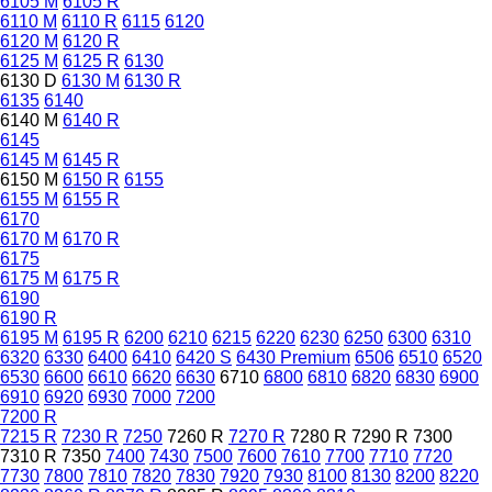
6105 M
6105 R
6110 M
6110 R
6115
6120
6120 M
6120 R
6125 M
6125 R
6130
6130 D
6130 M
6130 R
6135
6140
6140 M
6140 R
6145
6145 M
6145 R
6150 M
6150 R
6155
6155 M
6155 R
6170
6170 M
6170 R
6175
6175 M
6175 R
6190
6190 R
6195 M
6195 R
6200
6210
6215
6220
6230
6250
6300
6310
6320
6330
6400
6410
6420 S
6430 Premium
6506
6510
6520
6530
6600
6610
6620
6630
6710
6800
6810
6820
6830
6900
6910
6920
6930
7000
7200
7200 R
7215 R
7230 R
7250
7260 R
7270 R
7280 R
7290 R
7300
7310 R
7350
7400
7430
7500
7600
7610
7700
7710
7720
7730
7800
7810
7820
7830
7920
7930
8100
8130
8200
8220