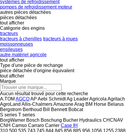
systèmes de refroidissement
pompes de refroidissement moteur
autres pièces détachées
pièces détachées
tout afficher
Catégorie des engins
tracteurs
tracteurs à chenilles
tracteurs à roues
moissonneuses
ensileuses
autre matériel agricole
tout afficher
Type d'une pièce de rechange
pièce détachée d'origine
équivalent
tout afficher
Marque
Aucun résultat trouvé pour cette recherche
A.TOM
AGCO
AP
Aebi Schmidt
Ag Leader
Agricola
Agritach
AgroLand
Allis-Chalmers
Amazone
Arag
BM Horse
Belarus
Bergstrom
Berthoud
Bill Bennett
Bobcat
S series
T series
BorgWarner
Bosch
Boschung
Bucher Hydraulics
CHCNAV
CNH
Camso
Carraro
Carrier
Case IH
310
500
535
743
745
844
845
856
885
956
1056
1255
2388