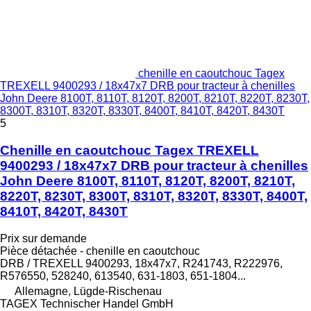
chenille en caoutchouc Tagex
TREXELL 9400293 / 18x47x7 DRB pour tracteur à chenilles
John Deere 8100T, 8110T, 8120T, 8200T, 8210T, 8220T, 8230T,
8300T, 8310T, 8320T, 8330T, 8400T, 8410T, 8420T, 8430T
5
Chenille en caoutchouc Tagex TREXELL
9400293 / 18x47x7 DRB pour tracteur à chenilles
John Deere 8100T, 8110T, 8120T, 8200T, 8210T,
8220T, 8230T, 8300T, 8310T, 8320T, 8330T, 8400T,
8410T, 8420T, 8430T
Prix sur demande
Pièce détachée - chenille en caoutchouc
DRB / TREXELL 9400293, 18x47x7, R241743, R222976,
R576550, 528240, 613540, 631-1803, 651-1804...
Allemagne, Lügde-Rischenau
TAGEX Technischer Handel GmbH