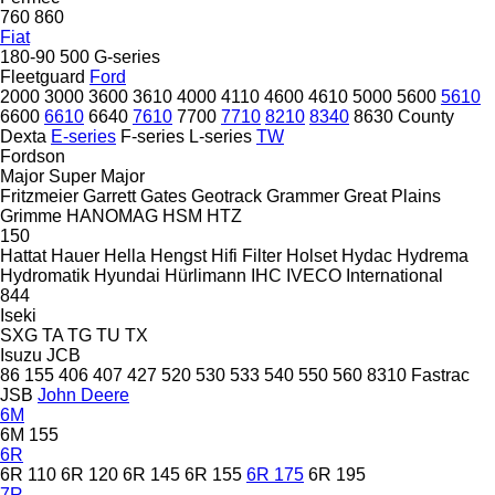
760
860
Fiat
180-90
500
G-series
Fleetguard
Ford
2000
3000
3600
3610
4000
4110
4600
4610
5000
5600
5610
6600
6610
6640
7610
7700
7710
8210
8340
8630
County
Dexta
E-series
F-series
L-series
TW
Fordson
Major
Super Major
Fritzmeier
Garrett
Gates
Geotrack
Grammer
Great Plains
Grimme
HANOMAG
HSM
HTZ
150
Hattat
Hauer
Hella
Hengst
Hifi Filter
Holset
Hydac
Hydrema
Hydromatik
Hyundai
Hürlimann
IHC
IVECO
International
844
Iseki
SXG
TA
TG
TU
TX
Isuzu
JCB
86
155
406
407
427
520
530
533
540
550
560
8310
Fastrac
JSB
John Deere
6M
6M 155
6R
6R 110
6R 120
6R 145
6R 155
6R 175
6R 195
7R