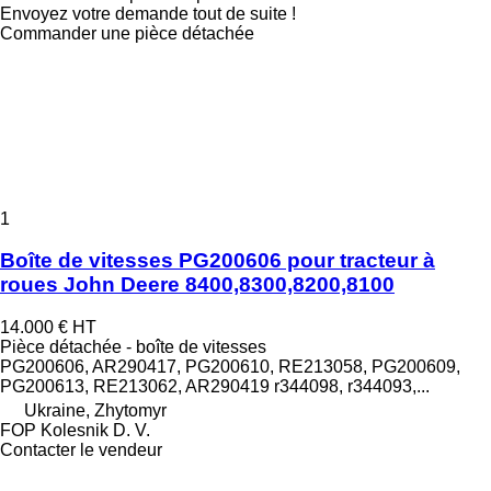
Envoyez votre demande tout de suite !
Commander une pièce détachée
1
Boîte de vitesses PG200606 pour tracteur à
roues John Deere 8400,8300,8200,8100
14.000 €
HT
Pièce détachée - boîte de vitesses
PG200606, AR290417, PG200610, RE213058, PG200609,
PG200613, RE213062, AR290419 r344098, r344093,...
Ukraine, Zhytomyr
FOP Kolesnik D. V.
Contacter le vendeur