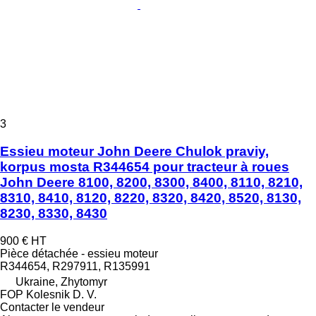
3
Essieu moteur John Deere Chulok praviy,
korpus mosta R344654 pour tracteur à roues
John Deere 8100, 8200, 8300, 8400, 8110, 8210,
8310, 8410, 8120, 8220, 8320, 8420, 8520, 8130,
8230, 8330, 8430
900 €
HT
Pièce détachée - essieu moteur
R344654, R297911, R135991
Ukraine, Zhytomyr
FOP Kolesnik D. V.
Contacter le vendeur