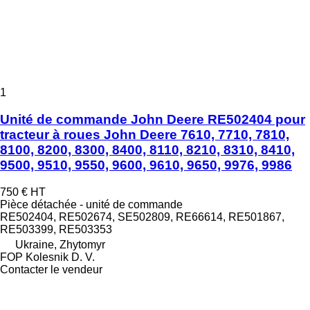
1
Unité de commande John Deere RE502404 pour
tracteur à roues John Deere 7610, 7710, 7810,
8100, 8200, 8300, 8400, 8110, 8210, 8310, 8410,
9500, 9510, 9550, 9600, 9610, 9650, 9976, 9986
750 €
HT
Pièce détachée - unité de commande
RE502404, RE502674, SE502809, RE66614, RE501867,
RE503399, RE503353
Ukraine, Zhytomyr
FOP Kolesnik D. V.
Contacter le vendeur