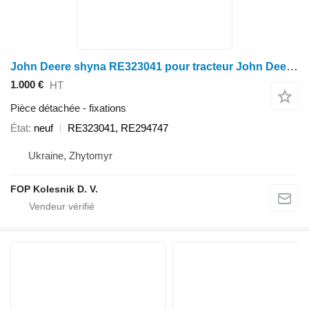
John Deere shyna RE323041 pour tracteur John Deere 8130, 8230, 8330, 8430, 8530, 8310r, 8230r, 8330r, 8335r
1.000 €
HT
Pièce détachée - fixations
État
neuf
RE323041, RE294747
Ukraine, Zhytomyr
FOP Kolesnik D. V.