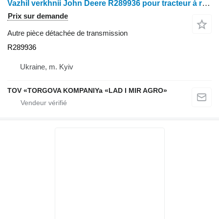
Vazhil verkhnii John Deere R289936 pour tracteur à roues John Deere 8120, 8220, 8320, 8420, 8520, 8130, 8230
Prix sur demande
Autre pièce détachée de transmission
R289936
Ukraine, m. Kyiv
TOV «TORGOVA KOMPANIYa «LAD I MIR AGRO»