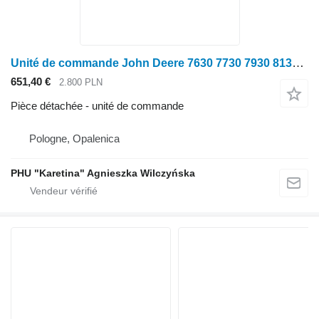
Unité de commande John Deere 7630 7730 7930 8130 8230 9530 Module Contrôleur Ordinateur RE231325 pour tracteur à roues John Deere 7630 7730 7930 8130 8230 9530
651,40 €
2.800 PLN
Pièce détachée - unité de commande
Pologne, Opalenica
PHU "Karetina" Agnieszka Wilczyńska