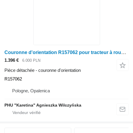
Couronne d'orientation R157062 pour tracteur à roues John Deere 8110 8120 8210 8230 8330 8430
1.396 €
6.000 PLN
Pièce détachée - couronne d'orientation
R157062
Pologne, Opalenica
PHU "Karetina" Agnieszka Wilczyńska