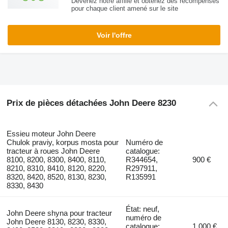
Devenez notre affilié et obtenez des récompenses
pour chaque client amené sur le site
Voir l'offre
Prix de pièces détachées John Deere 8230
Essieu moteur John Deere
Chulok praviy, korpus mosta pour
Numéro de
tracteur à roues John Deere
catalogue:
8100, 8200, 8300, 8400, 8110,
R344654,
900 €
8210, 8310, 8410, 8120, 8220,
R297911,
8320, 8420, 8520, 8130, 8230,
R135991
8330, 8430
État: neuf,
John Deere shyna pour tracteur
numéro de
John Deere 8130, 8230, 8330,
catalogue:
1.000 €