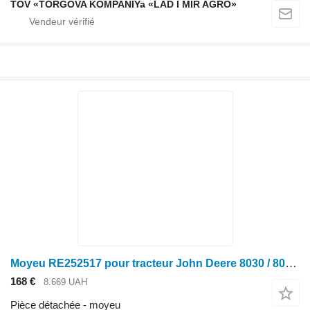
TOV «TORGOVA KOMPANIYa «LAD I MIR AGRO»
Moyeu RE252517 pour tracteur John Deere 8030 / 8030T,8130, 8230, 8230T, 8330, 8330T, 8430, 8430T, 8530
168 €
8.669 UAH
Pièce détachée - moyeu