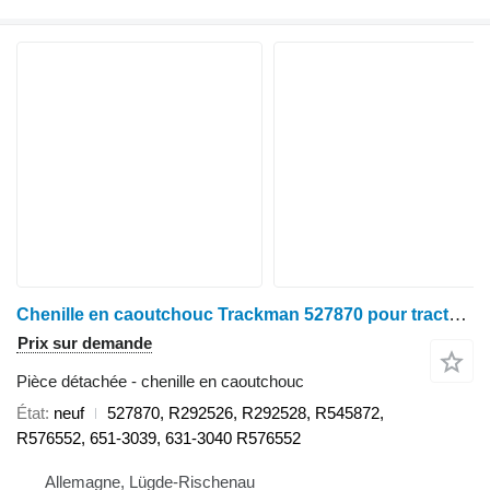
Chenille en caoutchouc Trackman 527870 pour tracteur à chenilles John Deere 527870, R292526, R292528, R545872, R576552, 651-3039, 631-3040 für JOHN DEERE 8100T, 8110T, 8120T, 8200T, 8210T, 8220T, 8230T, 8300T, 8310T, 8320T, 8330T, 8400T, 8410T, 8420T, 8430T, 8520T
Prix sur demande
Pièce détachée - chenille en caoutchouc
État
neuf
527870, R292526, R292528, R545872,
R576552, 651-3039, 631-3040 R576552
Allemagne, Lügde-Rischenau