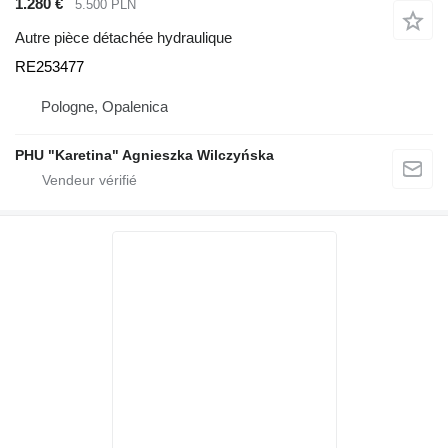
1.280 €
5.500 PLN
Autre pièce détachée hydraulique
RE253477
Pologne, Opalenica
PHU "Karetina" Agnieszka Wilczyńska