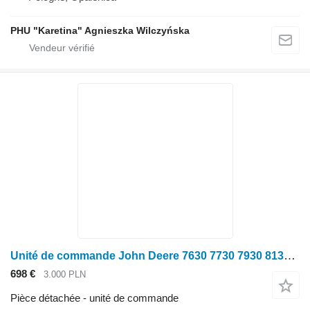
PHU "Karetina" Agnieszka Wilczyńska
Unité de commande John Deere 7630 7730 7930 8130 8230 9530 Module Contrôleur Ordinateur RE275622 pour tracteur à roues John Deere 7630 7730 7930 8130 8230 9530
698 €
3.000 PLN
Pièce détachée - unité de commande