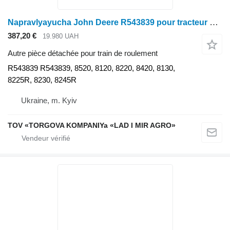
Napravlyayucha John Deere R543839 pour tracteur à roues John Deere 8520, 8120, 8220, 8420, 8130, 8225R, 8230, 8245R
387,20 €
19.980 UAH
Autre pièce détachée pour train de roulement
R543839 R543839, 8520, 8120, 8220, 8420, 8130,
8225R, 8230, 8245R
Ukraine, m. Kyiv
TOV «TORGOVA KOMPANIYa «LAD I MIR AGRO»