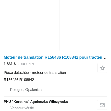
Moteur de translation R156486 R108842 pour tracteur à roues John Deere 8210 8310 8410 8230 8330 8430
1.861 €
8.000 PLN
Pièce détachée - moteur de translation
R156486 R108842
Pologne, Opalenica
PHU "Karetina" Agnieszka Wilczyńska