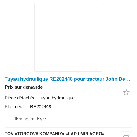
Tuyau hydraulique RE202448 pour tracteur John Deere 8120, 8220, 8320, 8420, 8520, 8130, 8230, 8330, 8430, 8530, 8225R, 8235R, 8245R, 8260R, 8270R, 8285R, 8295R, 8310R, 8320R, 8335R, 8345R, 8360R, 8370R
Prix sur demande
Pièce détachée - tuyau hydraulique
État
neuf
RE202448
Ukraine, m. Kyiv
TOV «TORGOVA KOMPANIYa «LAD I MIR AGRO»