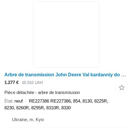
Arbre de transmission John Deere Val kardanniy do 2854, 8130, 8225R, 8230, 8260R, 8295R, 8310R, 8 RE227386 pour tracteur à roues John Deere
1.277 €
65.910 UAH
Pièce détachée - arbre de transmission
État
neuf
RE227386 RE227386, 854, 8130, 8225R,
8230, 8260R, 8295R, 8310R, 8330
Ukraine, m. Kyiv