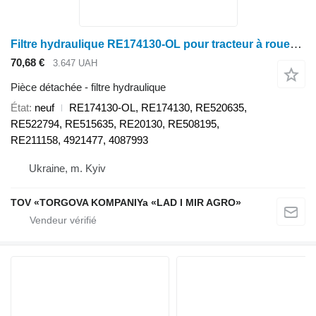
Filtre hydraulique RE174130-OL pour tracteur à roues John Deere 6130M, 6155R, 6195M, 7820, 7920, 7230R, 7250R, 8130, 8230, 8330, 8430, 8530, 8245R, 8320R, 8345R, 8R 370, 9330, 9430, 9530, 9R 440, 9RX 590
70,68 €
3.647 UAH
Pièce détachée - filtre hydraulique
État
neuf
RE174130-OL, RE174130, RE520635,
RE522794, RE515635, RE20130, RE508195,
RE211158, 4921477, 4087993
Ukraine, m. Kyiv
TOV «TORGOVA KOMPANIYa «LAD I MIR AGRO»