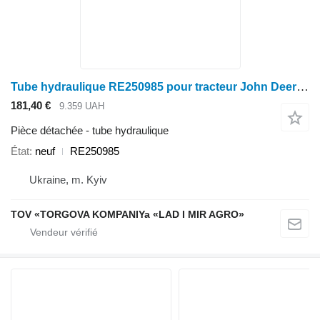
Tube hydraulique RE250985 pour tracteur John Deere 8030: 8130, 8230, 8330
181,40 €
9.359 UAH
Pièce détachée - tube hydraulique
État
neuf
RE250985
Ukraine, m. Kyiv
TOV «TORGOVA KOMPANIYa «LAD I MIR AGRO»