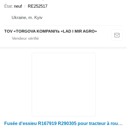
État
neuf
RE252517
Ukraine, m. Kyiv
TOV «TORGOVA KOMPANIYa «LAD I MIR AGRO»
Fusée d'essieu R167919 R290305 pour tracteur à roues John Deere 8130 8230 8330 8430 8530