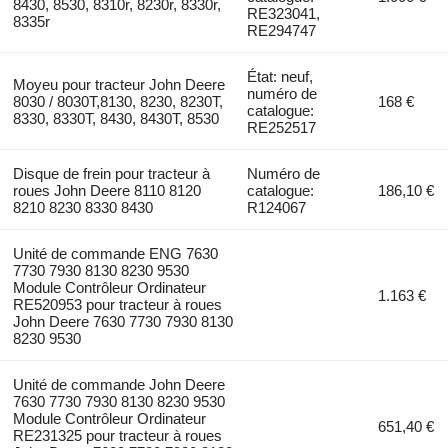
8430, 8530, 8310r, 8230r, 8330r,
RE323041,
8335r
RE294747
État: neuf,
Moyeu pour tracteur John Deere
numéro de
8030 / 8030T,8130, 8230, 8230T,
168 €
catalogue:
8330, 8330T, 8430, 8430T, 8530
RE252517
Disque de frein pour tracteur à
Numéro de
roues John Deere 8110 8120
catalogue:
186,10 €
8210 8230 8330 8430
R124067
Unité de commande ENG 7630
7730 7930 8130 8230 9530
Module Contrôleur Ordinateur
1.163 €
RE520953 pour tracteur à roues
John Deere 7630 7730 7930 8130
8230 9530
Unité de commande John Deere
7630 7730 7930 8130 8230 9530
Module Contrôleur Ordinateur
651,40 €
RE231325 pour tracteur à roues