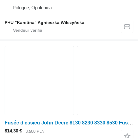
Pologne, Opalenica
PHU "Karetina" Agnieszka Wilczyńska
Fusée d'essieu John Deere 8130 8230 8330 8530 Fusée de direction Essieu souple Carter de fusée de direction PIÈCES R167918 pour tracteur à roues John Deere 8130 8230 8330 8530
814,30 €
3.500 PLN