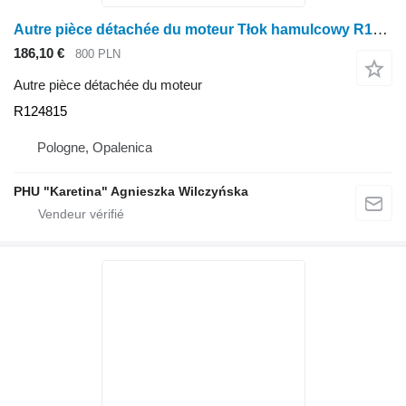
Autre pièce détachée du moteur Tłok hamulcowy R124815 pour tracteur à roues John Deere 8110 8120 8210 8230 8330 8430
186,10 €
800 PLN
Autre pièce détachée du moteur
R124815
Pologne, Opalenica
PHU "Karetina" Agnieszka Wilczyńska