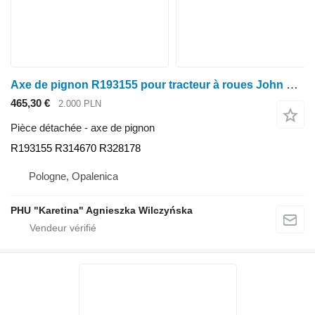
Axe de pignon R193155 pour tracteur à roues John Deere 8110 8120 8210 8230 8330 8430
465,30 €
2.000 PLN
Pièce détachée - axe de pignon
R193155 R314670 R328178
Pologne, Opalenica
PHU "Karetina" Agnieszka Wilczyńska