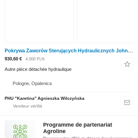
Pokrywa Zaworów Sterujących Hydraulicznych John Deere Couvercle de vanne de commande hydraulique 8130 8230 8430 8530 9230 9630 pour tracteur à roues John Deere 8130, 8230, 8430, 8530, 9230 ,9630
930,60 €
4.000 PLN
Autre pièce détachée hydraulique
Pologne, Opalenica
PHU "Karetina" Agnieszka Wilczyńska
Programme de partenariat
Agroline