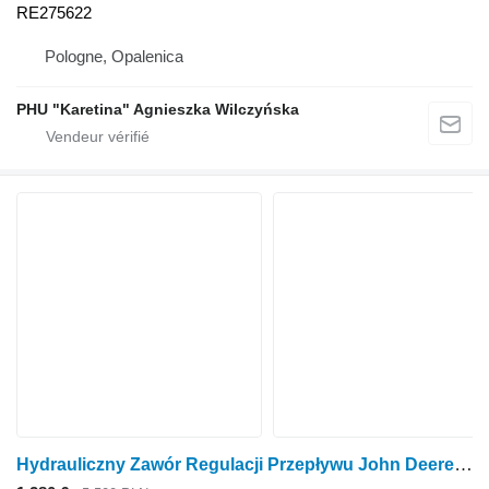
RE275622
Pologne, Opalenica
PHU "Karetina" Agnieszka Wilczyńska
Hydrauliczny Zawór Regulacji Przepływu John Deere 8130 8230 8330 8430 Vanne de régulation de débit hydraulique RE253 RE253477 pour tracteur à roues John Deere 8130 8230 8330 8430