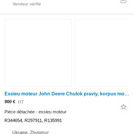
Essieu moteur John Deere Chulok praviy, korpus mosta R344654 pour tracteur à roues John Deere 8100, 8200, 8300, 8400, 8110, 8210, 8310, 8410, 8120, 8220, 8320, 8420, 8520, 8130, 8230, 8330, 8430
900 €
HT
Pièce détachée - essieu moteur
R344654, R297911, R135991
Ukraine, Zhytomyr