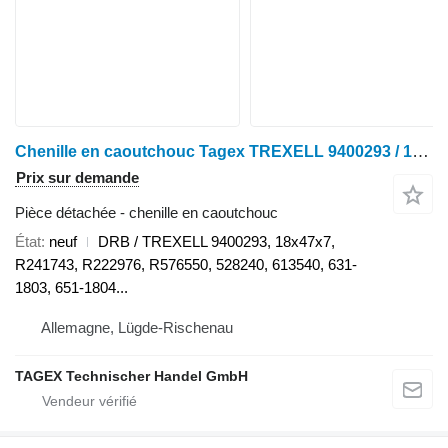
Chenille en caoutchouc Tagex TREXELL 9400293 / 18x47x7 DRB pour tracteur à chenilles John Deere 8100T, 8110T, 8120T, 8200T, 8210T, 8220T, 8230T, 8300T, 8310T, 8320T, 8330T, 8400T, 8410T, 8420T, 8430T
Prix sur demande
Pièce détachée - chenille en caoutchouc
État
neuf
DRB / TREXELL 9400293, 18x47x7,
R241743, R222976, R576550, 528240, 613540, 631-
1803, 651-1804...
Allemagne, Lügde-Rischenau
TAGEX Technischer Handel GmbH