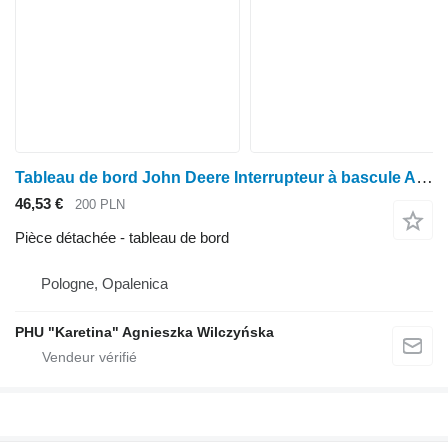
Tableau de bord John Deere Interrupteur à bascule AL113865 6020 6120 6510 6820 7420 8230 pour tracteur à roues John Deere 6020 6120 6510 6820 7420 8230
46,53 €
200 PLN
Pièce détachée - tableau de bord
Pologne, Opalenica
PHU "Karetina" Agnieszka Wilczyńska